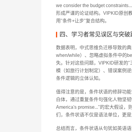
we consider the budget cons
形成严谨的论证结构。VIPKID原
用"条件+让步"复合结构。
四、学习者常见误区与突破
数据表明，中式思维负迁移导致的典
when/while）、忽略虚拟条件中的b
失。针对这些问题，VIPKID研发
模（如旅行计划制定）、错误案例逆
条件逻辑的立体认知。
值得注意的是，条件状语的修辞功能常被
白体，通过重复条件句强化人物坚韧性格；马丁
America's promise..."
们，条件状语不仅是语法单位，更是
总结而言，条件状语从句犹如英语语