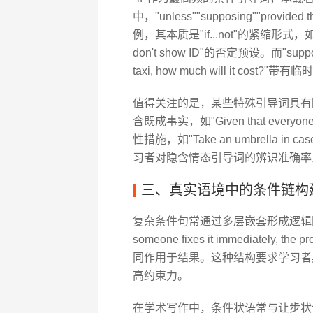
中，"unless""supposing""pro
例，其本质是"if...not"的紧缩形式，如"You c
don't show ID"的否定预设。而"supp
taxi, how much will it cost?
值得关注的是，某些特殊引导词具有隐含
含既成事实，如"Given that everyone
性措施，如"Take an umbrella in
习者对隐含情态引导词的辨识准确率
三、真实语境中的条件链构
复杂条件句常通过多层嵌套形成逻辑网络。例如"If
someone fixes it immediately, 
同作用于结果。这种结构要求学习者
高约束力。
在学术写作中，条件状语常与让步状语构成辩证关系。