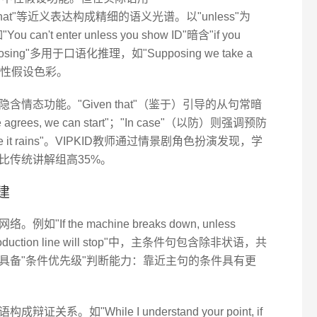
vided that"等近义表达构成精细的语义光谱。以"unless"为
an't enter unless you show ID"暗含"if you
osing"多用于口语化推理，如"Supposing we take a
"带有临时性假设色彩。
情态功能。"Given that"（鉴于）引导的从句常暗
 agrees, we can start"；"In case"（以防）则强调预防
 case it rains"。VIPKID教师通过情景剧角色扮演发现，学
比传统讲解组高35%。
建
 the machine breaks down, unless
the production line will stop"中，主条件句包含除非状语，共
具备"条件优先级"判断能力：靠近主句的条件具有更
如"While I understand your point, if