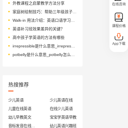
外教课程之启蒙教学方法分享
在线咨询
家庭树绘制技巧：帮助三年级孩子轻松学英语
Walk-in 用法介绍：英语口语学习新方法
课程价格
英语补习班效果差异的关键？
高中孩子学英语的方法有哪些
App下载
irrepressible是什么意思_irrepressible怎么读_音标ˌɪrɪˈpresəbl
potbelly是什么意思_potbelly怎么读_音标'pɒtˌbelɪ
热搜推荐
少儿英语
少儿英语在线
儿童在线英语
在线少儿英语
幼儿早教英文
宝宝学英语早教
音标发音在线试听
幼儿英语兴趣班