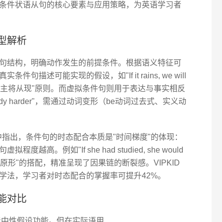
条件状语从句的核心要素与应用策略，为英语学习者
型解析
句结构，明确动作发生的前提条件。根据语义特征可
描述可能实现的假设，如"If it rains, we will
态需遵循"主将从现"原则。而虚拟条件句则用于表达与事实相反
uld study harder"，需通过动词变形（be动词过去式、实义动
》中指出，条件句的时态配合本质是"时间梯度"的体现：
。例如"If she had studied, she would
+动词原形"的搭配，精准呈现了因果链的断裂感。VIPKID
学法，学习者对时态配合的掌握率可提升42%。
能对比
载着中性假设功能。但在实际语用