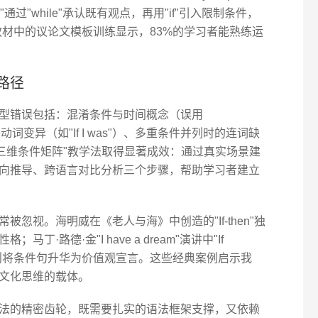
traints..."通过"while"承认既有观点，再用"if"引入限制条件，
创教材中的议论文模板训练显示，83%的学习者能熟练运
路径
型错误包括：混淆条件与时间概念（误用
e动词变异（如"If I was"）、多重条件并列时的连词缺
的"三维条件矩阵"教学法取得显著成效：通过真实场景建
向推导、跨语言对比分析三个步骤，帮助学习者建立
忽视。海明威在《老人与海》中创造的"If-then"独
·路德·金"I have a dream"演讲中"If
的宏大假设，则将条件句升华为价值观宣言。这些经典案例启示我
文化思维的载体。
法的精密齿轮，既需要扎实的语法框架支撑，又依赖