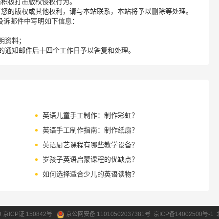
诺积极打击版权侵权行为。
了您的版权或其他权利，请与本站联系，本站将予以删除等处理。
请您在投诉邮件中写明如下信息：
明资料；
的通知邮件后十四个工作日予以答复和处理。
英语儿童手工制作：制作彩虹？
英语手工制作指南：制作纸扇？
英语厨艺课程有哪些教学设备？
岁孩子英语启蒙课程的优缺点？
如何选择适合少儿的英语读物？
ID 京ICP证 150842号
京公网安备 11010502037381号
京ICP备14002500号-1