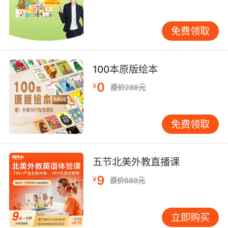
四、利用动画片记单词
如果仅是靠书本来学习英语，时间久了会让孩子
免费领取
们产生一些厌学的情绪，会觉得非常枯燥，因此
家长们可以让孩子们多看一些英文的动画、电影
和绘本，这样会将教学内容变得更加生动有趣，
100本原版绘本
让孩子更加愿意积极主动的学习。
0
¥
原价288元
对于这些国外英语单词的记忆方法你了解了多少
呢？在孩子学习英语的过程中，使用到的教学方
免费领取
法有很多，有一些是有用的，但是有一些效果是
很低的，其实这些都和孩子的接受能力有很大的
关系，老师们孩子要根据孩子的实际情况，选择
五节北美外教直播课
适合他们的教学方法。
9
¥
原价888元
立即购买