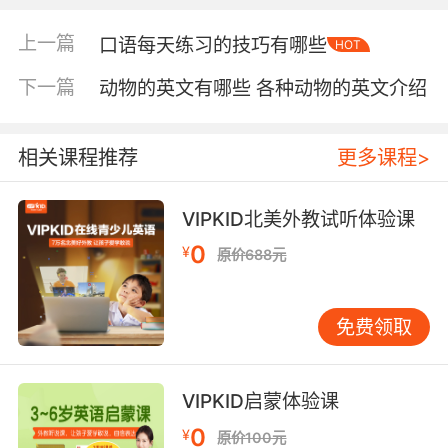
记过的单词
上一篇
口语每天练习的技巧有哪些
HOT
孩子们在背完单词之后，当时可能记忆的非常牢
但是之后就非常容易忘记，为了避免这个情况的
下一篇
动物的英文有哪些 各种动物的英文介绍
发生，可以让孩子平时多看、多背、多朗读一些
英语课文，这样孩子们对英文单词的记忆会更加
相关课程推荐
更多课程>
的深刻，同时也要掌握一定的语法的学习，这些
对以后写英文作文都是有很大帮助的。
VIPKID北美外教试听体验课
3、报一个英语培训班，帮助孩子有效记忆单词
0
¥
原价688元
为孩子提供一个良好的学习英语环境是很困难
的，因此家长们可以采用一些其他的方法来实现
免费领取
这个事情。如可以在线找一家专业的英语培训机
构，这样孩子们的英语水平和成绩都会有显著的
提升，里面会有专业的老师和教育模式来帮助孩
VIPKID启蒙体验课
子们。
0
¥
原价100元