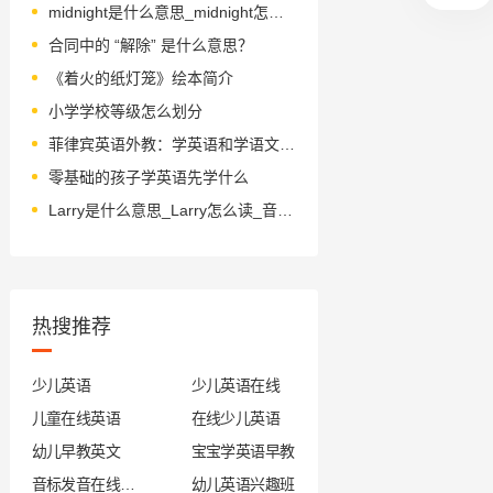
midnight是什么意思_midnight怎么读_音标ˈmɪdnaɪt
合同中的 “解除” 是什么意思？
《着火的纸灯笼》绘本简介
小学学校等级怎么划分
菲律宾英语外教：学英语和学语文区别在哪呢？
零基础的孩子学英语先学什么
Larry是什么意思_Larry怎么读_音标'lærɪ
热搜推荐
少儿英语
少儿英语在线
儿童在线英语
在线少儿英语
幼儿早教英文
宝宝学英语早教
音标发音在线试听
幼儿英语兴趣班