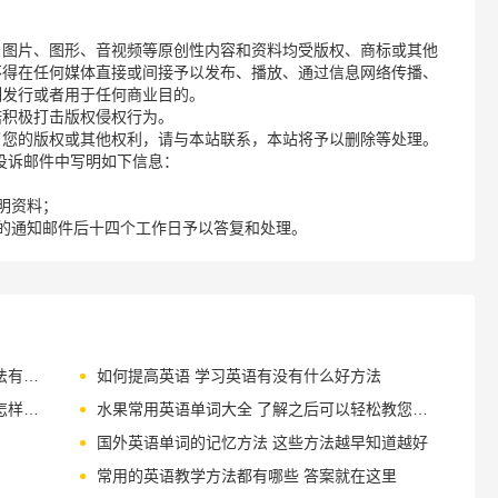
、图片、图形、音视频等原创性内容和资料均受版权、商标或其他
不得在任何媒体直接或间接予以发布、播放、通过信息网络传播、
制发行或者用于任何商业目的。
诺积极打击版权侵权行为。
了您的版权或其他权利，请与本站联系，本站将予以删除等处理。
请您在投诉邮件中写明如下信息：
明资料；
的通知邮件后十四个工作日予以答复和处理。
零基础多久能学好英语 零基础学习英语方法有哪些
如何提高英语 学习英语有没有什么好方法
如何提高英语口语能力 中国式英语口语要怎样杜绝
水果常用英语单词大全 了解之后可以轻松教您的孩子
国外英语单词的记忆方法 这些方法越早知道越好
常用的英语教学方法都有哪些 答案就在这里