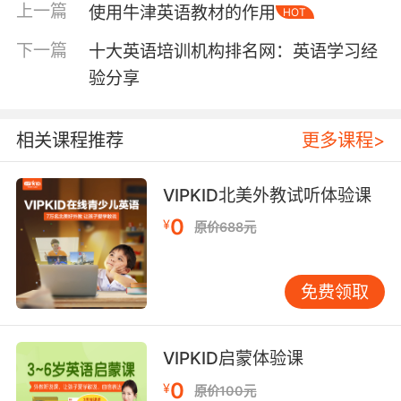
Chinesecabbage、萝卜对应的英文单词是
上一篇
使用牛津英语教材的作用
HOT
radish、韭菜对应的英文单词是leek
下一篇
十大英语培训机构排名网：英语学习经
豌豆对应的英文单词是pea、黄瓜对应的英文单
验分享
词是cucumber，以及秋葵对应的英文单词是
okra、橄榄对应的英文单词是olive、冬瓜对应的
英文单词是waxgourd或者whitegourd，还有紫
相关课程推荐
更多课程>
菜对应的英文单词是laver、茄子对应的英文单词
是eggplant、青椒对应的英文单词是
VIPKID北美外教试听体验课
greenpepper、金针蘑对应的英文单词是
0
¥
needlemushroom、槟榔对应的英文单词是
原价688元
areca、牛蒡对应的英文单词是greatburdock、
竹笋对应的英文单词是bambooshoot、绿豆对应
免费领取
的英文单词是mungbean。
VIPKID启蒙体验课
食物英语单词之肉类：
0
¥
原价100元