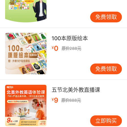
牛肉对应的是beef——羊肉对应的是mutton——
鸡肉对应的是chicken——鸭胸肉对应的是
免费领取
duckbreast排骨对应的是chop——牛排对应的
是steak——五花肉对应的是streakypork——鲤
鱼对应的是carp——鲫鱼对应的是crucian——瘦
100本原版绘本
肉对应的是leanmeat。
0
¥
原价288元
食物英语单词之水果类：
免费领取
苹果其英文是apple而西瓜其英文是
watermelon，香蕉其英文是banana而橙子其英
五节北美外教直播课
文是orange，柠檬其英文是lemon而桃子其英文
9
¥
原价888元
是peach，黄桃其英文是yellowpeach而油桃其
英文是nectarine，枣其英文是Chinesedate而椰
子其英文是coconut，草莓其英文是strawberry
立即购买
而蓝莓其英文是blueberry，黑莓其英文是