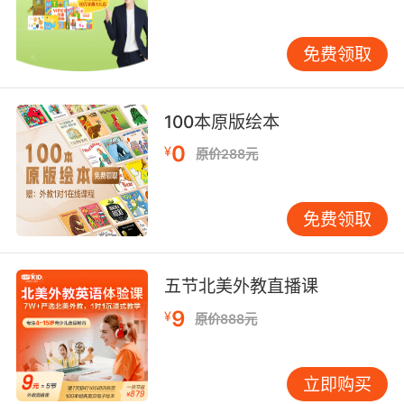
学习能力图谱，可可视化呈现听说读写四项技能
的20项细分指标。 部分平台仍停留在传统直播阶
免费领取
段，仅提供基础的课件共享功能。据用户体验调
研，VIPKID的课堂沉浸感指数高出同业36个百分
点，设备故障率控制在0.8%以下。其专利的注意
100本原版绘本
力热力追踪技术，能自动调整教学节奏，使有效
0
¥
学习时长提升25%。 当前在线教育已从粗放扩张
原价288元
转向精细化运营阶段。VIPKID通过科学分级、精
准匹配、本土创新、技术赋能四大支柱，构建起
免费领取
差异化的课程护城河。未来建议行业加强AI个性
化教学研发，建立跨平台课程互通标准，推动教
育资源的高效配置。对于家长选择，应着重考察
五节北美外教直播课
课程体系的完整性、教师资源的质量控制、技术
9
¥
应用的实际价值等核心要素。
原价888元
立即购买