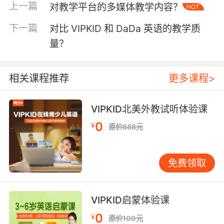
上一篇
对教学平台的多媒体教学内容？
HOT
户抱怨固定外教难约，教学效果波动明显。
VIPKID的预约成功率和教师留存率分别达到92%
下一篇
对比 VIPKID 和 DaDa 英语的教学质
和85%，远超行业平均水平。 三、教材内容设计
量？
VIPKID自主研发的Primary English教材，融合
CCSS标准与CEFR框架。每个单元设置6大模
块：歌曲律动、情景对话、绘本阅读、项目探
相关课程推荐
更多课程>
究、语法专训、文化窗口。内容更新频率保持在
每月迭代15%，既保证知识体系连贯性，又注入
VIPKID北美外教试听体验课
新鲜元素。 竞品多采用引进原版教材模式，存在
0
¥
本土化适配难题。例如某平台使用的牛津树系
原价688元
列，因文化背景差异导致30%的家长反映孩子理
解困难。VIPKID通过本土教研团队二次开发，将
免费领取
端午节、生肖文化等元素融入教材，使文化认知
契合度提升47%。 四、技术赋能场景 VIPKID的
课堂魔方系统整合AR虚拟场景、AI实时反馈、
VIPKID启蒙体验课
MR混合现实技术。学员可通过手势交互操控3D
0
¥
单词卡片，语音识别精度达98.7%。课后生成的
原价100元