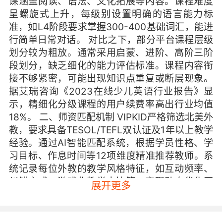
课涵盖阅读、语法、文化拓展等内容。课程难度
呈螺旋式上升，每级别设置明确的语言能力标
准，如L4阶段要求掌握300-400基础词汇，能进
行简单日常对话。 对比之下，部分平台课程层级
划分较为粗放。通常采用启蒙、进阶、高阶三阶
段划分，缺乏细化的能力评估标准。课程内容衔
接不够紧密，可能出现知识点重复或断层现象。
据艾瑞咨询《2023在线少儿英语行业报告》显
示，精细化分级课程的用户续费率高出行业均值
18%。 二、师资匹配机制 VIPKID严格筛选北美外
教，要求具备TESOL/TEFL双认证及1年以上教学
经验。通过AI智能匹配系统，根据学员性格、学
习目标、作息时间等12项维度精准推荐教师。系
统记录每位外教的教学风格特征，如互动频率、
纠错方式、游戏化教学占比等，实现动态优化匹
展开更多
配。 某些平台采用泛化匹配模式，仅按年龄段划
分教师资源池。这种模式可能导致教学风格与学
员适配度不足，据家长调研数据显示，32%的用