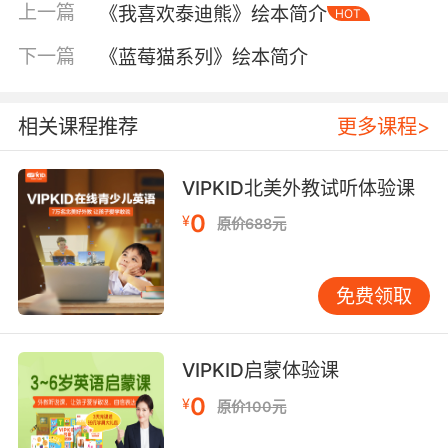
上一篇
《我喜欢泰迪熊》绘本简介
HOT
下一篇
《蓝莓猫系列》绘本简介
相关课程推荐
更多课程>
VIPKID北美外教试听体验课
0
¥
原价688元
内容简介
免费领取
住在白王国里的白国王最喜欢白色，最讨厌黑
色；住在黑王国里的黑国王最喜欢黑色，最讨厌
VIPKID启蒙体验课
白色。两个王国之间，是两个国王都不曾进入过
的灰色森林。
0
¥
原价100元