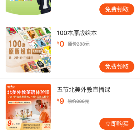
有一天，穿着绿色、红色、蓝色、橙色、黄色、
紫色、棕色衣服的小矮人闯入了这个寂静而又单
免费领取
调的世界。于是灰色森林有了明亮的颜色：绿色
的青蛙，红色的苹果，蓝色的鲜花……而白王国和
黑王国也有了丰富美丽的色彩。就在两位国王为
100本原版绘本
了这种改变大发雷霆时，他们在森林里碰了个正
0
¥
原价288元
着。怎么办呢？他们会在森林里大打出手吗？
在这个没有白雪公主的七个小矮人故事中，孩子
免费领取
们会发现除了黑与白，世界上还有赤、橙、黄、
绿、青、蓝、紫这些缤纷且充满活力的色彩。有
趣的故事，出乎意料的情节启发孩子从多角度思
五节北美外教直播课
考问题。
9
¥
原价888元
立即购买
媒体评论
暂无媒体评论