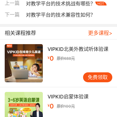
上一篇
对教学平台的技术挑战有哪些？
HOT
追求的目标。每个学生都有不同的学习风格和进
度，教学平台能够根据学生的特点提供相应的教
下一篇
对教学平台的技术兼容性如何？
学内容和方式。比如，对于学习能力较强的学
生，平台可以提供拓展性的学习资料和挑战性的
任务；而对于学习有困难的学生，则可以提供更
相关课程推荐
更多课程>
多的基础练习和辅导。这种个性化的教学能够更
好地满足学生的需求，提高学习效果。 三、稳定
VIPKID北美外教试听体验课
性与安全性 教学平台的稳定性是保障教学顺利进
0
¥
原价688元
行的基础。在大规模的在线教学中，大量的学生
同时使用平台，如果平台出现卡顿、掉线等问
题，将会严重影响教学效果。VIPKID的教学平台
免费领取
经过精心设计和优化，具备强大的服务器支持和
稳定的网络架构，能够确保在高并发情况下依然
流畅运行。 安全性也是教学平台不可忽视的重要
VIPKID启蒙体验课
特点。教学平台涉及到大量的学生和教师的个人
0
¥
原价100元
信息，以及教学资料等敏感数据。VIPKID高度重
视数据安全，采用了先进的加密技术和安全防护