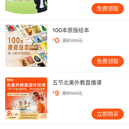
措施，保障用户数据的保密性、完整性和可用
免费领取
性。同时，平台还具备严格的权限管理机制，确
保只有授权人员才能访问和操作相关数据。 四、
跨平台兼容性 随着移动设备的普及，教学平台需
100本原版绘本
要具备良好的跨平台兼容性。VIPKID的教学平台
0
¥
原价288元
能够在多种设备上流畅运行，包括电脑、平板和
手机等。无论学生使用何种设备，都能享受到一
致的教学体验。这种跨平台兼容性方便了学生的
免费领取
学习，使他们可以随时随地进行学习。 而且，教
学平台在不同操作系统上的兼容性也非常重要。
无论是Windows系统、Mac系统还是Linux系
五节北美外教直播课
统，以及各种移动操作系统，教学平台都能够适
9
¥
原价888元
配。这样，教师和学生就可以根据自己的设备选
择和使用教学平台，无需担心兼容性问题。 五、
资源丰富性与整合性 教学平台的资源丰富性是其
立即购买
吸引用户的重要因素之一。VIPKID的教学平台拥
有大量的优质教学资源，包括课程视频、教学课