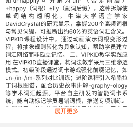
如unhappily可分解为un-（否定前缀）
+happy（词根）±ily（副词后缀），这种拆解使
单词结构透明化。牛津大学语言学家
DavidCrystal的研究显示，掌握200个高频词根
与常见词缀，可推断出约60%的英语词汇含义。
VIPKID课程设计中，通过动画演示词根变形过
程，将抽象规则转化为具象认知，帮助学员建立
词汇网络而非孤立记忆。 二、VIPKID教学实践应
用 在VIPKID直播课堂，构词法教学采用三维渗透
模式。初级阶段通过词卡游戏强化前缀记忆，如
un-/in-/im-系列对比训练；进阶课程引入希腊拉
丁词根图谱，配合历史故事讲解-graphy-ology
等学术词汇起源。平台自主研发的智能词卡系
统，能自动标记学员易错词根，推送专项训练。
数据显示，参与构词法专题学习的学员，三个月
展开更多
后词汇量平均提升37%，且遗忘率较传统方法降
低21个百分点。 三、实际效果与学生反馈 北京某
重点中学的跟踪研究表明，接受构词法训练的学