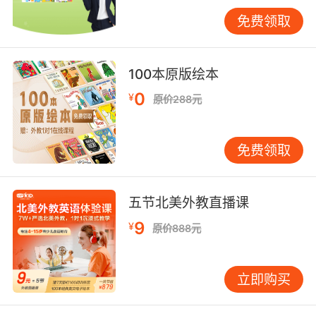
过将语言学理论转化为趣味化教学实践，正在重
免费领取
塑单词记忆的认知范式。这种以思维升级带动能
力跃迁的路径，不仅符合语言学习规律，更契合
数字化时代对核心素养的培养需求。
100本原版绘本
0
¥
原价288元
免费领取
五节北美外教直播课
9
¥
原价888元
立即购买