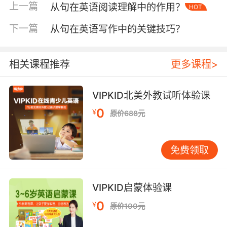
上一篇
从句在英语阅读理解中的作用？
HOT
生在阅读理解中猜测生词的准确率提升显著。
VIPKID学员案例库中，12岁学员Lucas通过词根-
下一篇
从句在英语写作中的关键技巧？
dict-串联记忆了predict/contradict/indicate等
17个衍生词，成功攻克学术写作词汇瓶颈。家长
反馈显示，83%的学员认为构词法让单词记忆从
相关课程推荐
更多课程>
无序收集变为逻辑推导，但部分学员初期会出现
过度依赖词根推导导致拼写错误的阶段性问题。
VIPKID北美外教试听体验课
四、研究支持与优化方向 剑桥大学二语习得研究
0
¥
原价688元
中心2022年的报告指出，构词法教学需注意输
入-输出平衡，即在输入阶段建立词素意识后，需
通过写作、造句等输出练习巩固记忆。VIPKID最
免费领取
新课程迭代中，新增词根故事创作工坊模块，要
求学员用给定词根编写科幻短篇，在实践中深化
理解。未来发展方向可探索AI辅助的个性化词根
VIPKID启蒙体验课
推荐系统，结合脑科学研究成果优化教学节奏，
0
¥
原价100元
使构词法真正成为英语学习的加速器而非负担。
掌握构词法本质是培养语言逻辑思维，VIPKID通