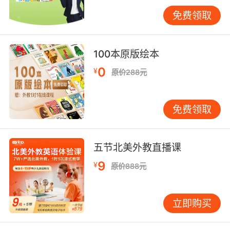
explain what you mean by 'gate'?”（能解释一
免费领取
下您说的“登机口”是什么意思吗？）这种积极的
态度往往能得到对方的理解和帮助。
100本原版绘本
三、应对特殊情况
尽管大多数情况下机场安检过程相对标准化，但
0
¥
原价288元
仍需准备应对一些特殊情况。例如，如果行李中
有特殊物品（如药品、婴儿用品等），可能需要
免费领取
特别说明。此时，提前准备好相关英文描述非常
重要。比如，“These are my prescription
medications.”（这是我的处方药。）或者“This
五节北美外教直播课
is baby food for my infant.”（这是给我婴儿的
辅食。）
9
¥
原价888元
另外，面对严格的安检规定，有时可能需要解释
某些看似可疑但实际上无害的物品。例如，携带
立即购买
了一个大型电子设备充电器，可以主动说明：
“This is a charger for my laptop. It's safe and