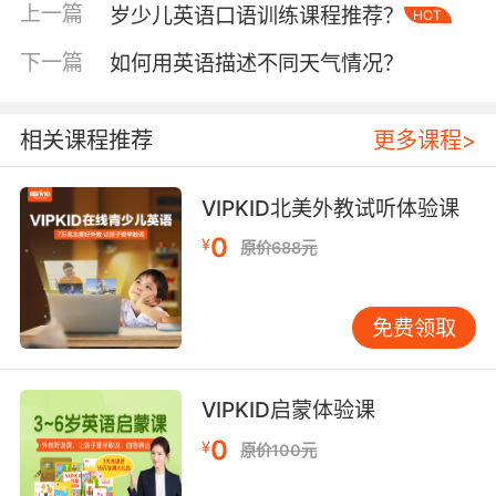
液体吗？）时，可以回答“Yes, but they are all
上一篇
岁少儿英语口语训练课程推荐？
HOT
in small containers within the allowed limit.”
下一篇
如何用英语描述不同天气情况？
（是的，但都是小容器且在允许范围内。）
二、提升沟通技巧
相关课程推荐
更多课程>
良好的沟通技巧不仅能帮助旅客顺利通过安检，
还能展现个人素养。在与安检人员交流时，应保
持礼貌和耐心，使用恰当的敬语和感谢用语。例
VIPKID北美外教试听体验课
如，开头可以说“Good morning/afternoon,
0
¥
原价688元
sir/ma'am.”（早上好/下午好，先生/女士。）结
束时不忘道谢，“Thank you for your help.”（谢
谢你的帮助。）
免费领取
除了基本的礼貌用语，还应学会倾听和回应安检
人员的指令。如果听不懂或不确定某个指示，不
VIPKID启蒙体验课
要慌张，可以礼貌地请求重复或解释。例如，
0
¥
原价100元
“I'm sorry, could you please repeat that?”（对
不起，能请您再说一遍吗？）或者“Could you