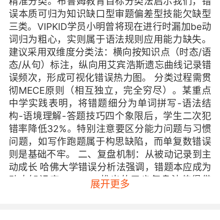
精准分类。布鲁姆教育目标分类法启示我们，错
误本质可归为知识缺口型审题偏差型技能欠缺型
三类。VIPKID学员小明曾将现在进行时漏加be动
词归为粗心，实则属于语法规则应用能力缺失。
建议采用双维度分类法：横向按知识点（时态/语
态/从句）标注，纵向用艾宾浩斯遗忘曲线记录错
误频次，形成可视化错误热力图。 分类过程需贯
彻MECE原则（相互独立，完全穷尽）。某重点
中学实践表明，将错题细分为单词拼写-语法结
构-语境理解-答题技巧四个象限后，学生二次犯
错率降低32%。特别注意要区分能力问题与习惯
问题，如写作跑题属于构思缺陷，而单复数错误
则是基础不牢。 二、复盘机制：从被动记录到主
动成长 哈佛大学错误分析法强调，错题本应成为
动态知识库。VIPKID推出的五步复盘法值得借
展开更多
鉴：1.用红笔圈出关键错误点；2.紫色标注关联知
识点；3.蓝笔书写正确解题思维；4.绿色荧光笔
标记易错陷阱；5.定期进行变式题训练。这种彩