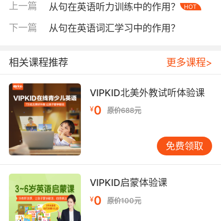
上一篇
从句在英语听力训练中的作用？
HOT
色编码系统使知识吸收效率提升28%。 牛津大学
语言教育专家C.J.Knight指出，有效复盘需建立
下一篇
从句在英语词汇学习中的作用？
错误转化链。以VIPKID学员小华的案例为例，其
在虚拟语气板块连续出错，通过错题溯源-同类题
集训-外教情景对话-自主造句四步强化，最终在
相关课程推荐
更多课程>
该微技能领域达到L5水平。关键是要将机械改正
升级为错误-原因-方案的逻辑闭环。 三、数字赋
VIPKID北美外教试听体验课
能：错题本的智能进化 传统纸质错题本存在检索
0
¥
原价688元
困难、统计滞后等痛点。VIPKID智能错题系统通
过AI图像识别技术，实现错题自动归类、高频错
误预警、个性化复习推送。数据显示，使用该功
免费领取
能的学员复习针对性提升53%，无效重复练习减
少68%。 数字化时代更需建立错题生态系统。参
照SpaceX的快速失败-迭代改进模式，建议将错
VIPKID启蒙体验课
题本与学习日志、模考数据联动分析。某VIPKID
0
¥
原价100元
明星学员通过错题本+口语录音对比+阅读错题类
型交叉分析，三个月内实现听说读写综合能力跃