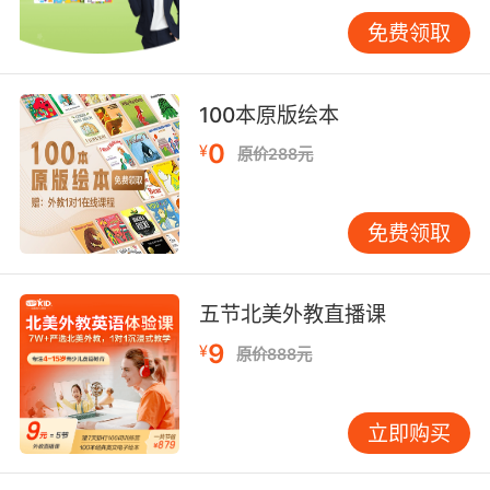
升两个等级。 科学的错题本使用本质是建立以错
免费领取
为师的学习哲学。VIPKID教育研究院追踪研究表
明，坚持系统化错题管理的学生，其语言能力年
增长率比平均水平高出1.8倍。这印证了教育学家
100本原版绘本
约翰·哈蒂的著名论断：对错误的深度理解，是通
0
¥
原价288元
向精通的唯一路径。未来，随着AI技术发展，错
题本将向智能化知识导航仪进化，但核心始终在
于将每个错误转化为精准进步的阶梯。
免费领取
五节北美外教直播课
9
¥
原价888元
立即购买