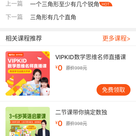
上一篇
一个三角形至少有几个锐角
HOT
下一篇
三角形有几个直角
相关课程推荐
更多课程>
VIPKID数学思维名师直播课
0
¥
原价398元
内容简介
免费领取
《黄色小水桶》
二节课带你搞定数独
小狐狸在独木桥旁边发现一个黄色的水桶，却不
知道是谁的。小兔子和小熊都说，黄色水桶很适
0
¥
原价398元
合小狐狸呢，简直就像是小狐狸的一样！如果一