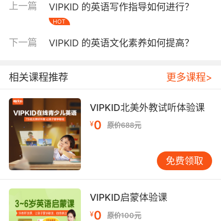
上一篇
VIPKID 的英语写作指导如何进行？
评中心验证，该混合式批改模式较传统方式纠错
HOT
准确率提高28%。针对L5以上学员，平台推出创
意写作工坊，外教运用过程写作法，通过头脑风
下一篇
VIPKID 的英语文化素养如何提高？
暴、同行互评、多稿修订等环节，重点培养批判
性思维与创造性表达。 四、跨文化思维拓展深度
课程融入西方文学元素解析，《夏洛的网》精读
相关课程推荐
更多课程>
课设计角色书信写作任务，学员以不同视角撰写
人物信件。这种文化浸润式教学有效消解中式英
VIPKID北美外教试听体验课
语思维，MIT跨文化交际研究显示，VIPKID学员
0
¥
文化敏感度指标超出同龄人均值41%。平台定期
原价688元
举办的全球少年作家赛，更搭建起跨国籍写作交
流平台，激发多元文化视角。 五、家校协同共育
免费领取
长效机制 家长端APP同步课程进度与能力图谱，
每月生成的《写作发展报告》包含词汇复杂度、
句式多样性等6项维度分析。教育专家联合开发的
VIPKID启蒙体验课
家庭写作挑战项目，通过亲子共读、生活观察日
0
¥
记等任务，将课堂训练延伸至日常场景。北京师
原价100元