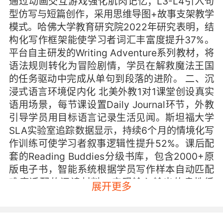
通过动画交互游戏强化肌肉记忆；L3-L4引入句
型仿写与短篇创作，采用思维导图+故事支架教学
模式。哈佛大学教育研究院2022年研究表明，结
构化写作框架能使学习者词汇丰富度提升37%。
平台自主研发的Writing Adventure系列教材，将
语法规则转化为冒险剧情，学员在解救魔法王国
的任务驱动中完成从单句到段落的进阶。 二、沉
浸式语言环境促内化 北美外教1对1课堂创设真实
语用场景，每节课设置Daily Journal环节，外教
引导学员用目标语言记录生活见闻。斯坦福大学
SLA实验室追踪数据显示，持续6个月的情境化写
作训练可使学习者叙事逻辑性提升52%。课后配
套的Reading Buddies分级书库，包含2000+原
版电子书，智能系统根据学员写作样本自动匹配
难度适配的阅读材料，实现输入输出的良性循
展开更多
环。 三、个性化反馈机制精准赋能 AI智能批改系
统实现秒级语法纠错与风格诊断，结合外教人工
批注形成机器+人文双维度反馈。剑桥大学语言测