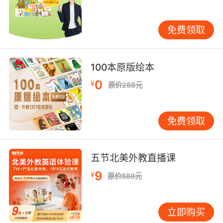
范大学跟踪研究证实，持续参与家庭写作计划的
学员，叙事连贯性指标提升速度加快1.7倍。 在线
免费领取
英语教育已从技能训练转向核心素养培育，
VIPKID通过构建课程体系-技术支撑-文化浸润-家
校联动四位一体的培养生态，为青少年英语写作
100本原版绘本
能力发展提供科学路径。未来可进一步探索AI生
0
¥
成技术在创意启发中的应用，以及多模态评价体
原价288元
系的完善，助力学习者实现从规范写作到艺术表
达的跨越式成长。
免费领取
五节北美外教直播课
9
¥
原价888元
立即购买