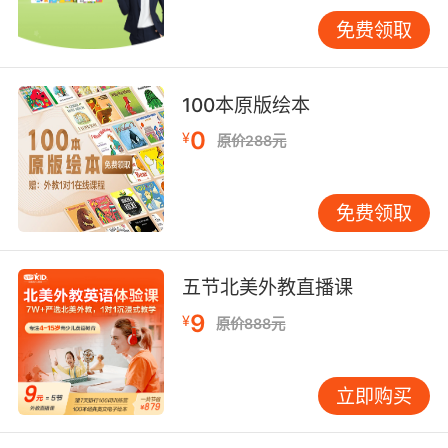
方式。每天利用15-20分钟碎片时间，如早餐时
免费领取
或上学途中，收听适合初中生水平的英语播客、
有声书或英文歌曲。内容应选择孩子感兴趣的领
域，如科普故事、校园生活或电影原声。关键在
100本原版绘本
于坚持，逐步让耳朵适应英语的语音、语调和节
0
¥
原价288元
奏。 阅读输入也至关重要。除了教材，建议配备
分级读物或简写版原著。初期可选择图文并茂、
故事性强的书籍，降低畏难情绪。阅读时不必逢
免费领取
生词就查字典，鼓励孩子结合上下文猜测大意，
保持阅读的流畅性与乐趣。每周认真读完一个英
文小故事，长期积累的语感和词汇量将十分可
五节北美外教直播课
观。 第三支柱：鼓励主动输出与运用，实现从
9
¥
原价888元
“学”到“用”的转变。 这是许多学生的薄弱环节，
也是提升综合能力的关键。知识只有通过运用才
能内化。输出练习可从“说”和“写”两方面展开。
立即购买
“说”的练习可以在家庭中进行。例如，每周设定
一个简短的“英语角”时间，全家人用英语讨论一