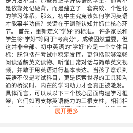
是方法不当。那些真正学好英语的学生，通常不
是依靠死记硬背，而是建立了一套高效、个性化
的学习体系。那么，初中生究竟该如何学习英语
才能事半功倍？关键在于调整认知并抓住核心环
节。 首先，重新定义“学好”的标准。 许多家长和
学生将“学好”等同于“考高分”。成绩固然重要，但
这并非全部。初中英语的“学好”应是一个立体目
标：既包括在考试中稳定发挥，更包括能够流畅
阅读适龄英文读物、听懂日常对话与简单英文视
频，并敢于用英语进行基本表达。当孩子意识到
英语不仅是考试科目，更是探索世界的工具和沟
通的桥梁时，内在的学习动力才会真正被激发。
具体而言，可以从以下三个核心层面构建学习框
架，它们如同支撑英语能力的三根支柱，相辅相
成。 第一支柱：夯实词汇与语法基础，注重灵活
展开更多
运用。 词汇是语言的基石。初中课标要求掌握约
1500-2000个单词。许多学生陷入“背了忘，忘了
背”的循环。建议避免孤立背诵单词表，而是在语