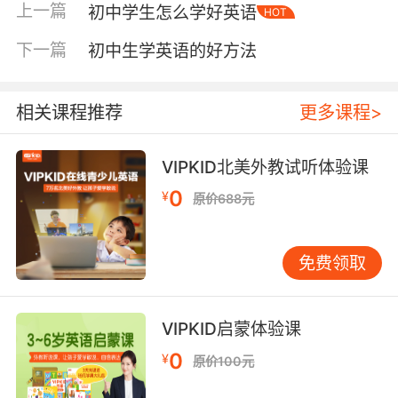
上一篇
初中学生怎么学好英语
HOT
境中记忆。例如，学习单词“brilliant”时，不仅要
记住其中文意思“杰出的”，更要尝试阅读包含该
下一篇
初中生学英语的好方法
词的句子或自行造句：“The scientist made a
brilliant discovery.” 将词汇融入具体语境，记忆
会更牢固。 语法学习同样需要摆脱枯燥的规则背
相关课程推荐
更多课程>
诵。将语法点融入情景对话或小故事中是有效方
法。例如，讲解“现在完成时”时，可以先创设场
VIPKID北美外教试听体验课
景：“我从早上到现在已经喝了三杯咖啡了（I
0
¥
原价688元
have drunk three cups of coffee since this
morning）。” 让学生先体会该时态表达“过去动
作对现在产生影响”的含义，再总结语法结构。家
免费领取
长可以鼓励孩子运用新学语法点写一两句“微日
记”，记录日常生活，这比单纯做选择题更能提升
理解。 第二支柱：营造浸泡式输入环境，让英语
VIPKID启蒙体验课
融入生活。 语言习得离不开大量可理解的输入。
0
¥
原价100元
“浸泡式”学习并非一定要出国，而是在日常生活
中创造接触英语的机会。听力输入是最易入手的