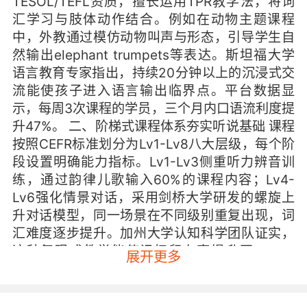
TESOL/TEFL资质，擅长运用TPR教学法，将词
汇学习与肢体动作结合。例如在动物主题课程
中，外教通过模仿动物叫声与形态，引导学生自
然输出elephant trumpets等表达。斯坦福大学
语言教育专家指出，持续20分钟以上的沉浸式交
流能使孩子进入语言输出临界点。平台数据显
示，每周3次课程的学员，三个月内口语流利度提
升47%。 二、阶梯式课程体系夯实听说基础 课程
按照CEFR标准划分为Lv1-Lv8八大层级，每个阶
段设置明确能力指标。Lv1-Lv3侧重听力辨音训
练，通过韵律儿歌输入60%的课程内容；Lv4-
Lv6强化情景对话，采用剑桥大学研发的螺旋上
升对话模型，同一场景在不同级别重复出现，词
汇难度逐步提升。加州大学认知科学团队证实，
这种复现式教学能使记忆留存率提升至79%。
展开更多
Lv7-Lv8则引入辩论演讲模块，配备AI语音评分
系统实时反馈发音准确性。 三、智能技术赋能个
性化学习 自主研发的DCGM动态课程生成系统，