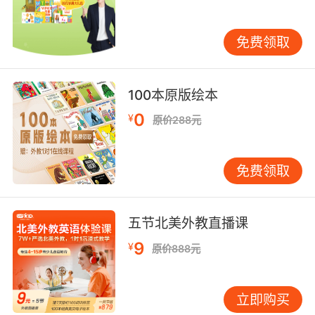
条。建议未来可深化跨文化交际课程，引入更多
真实语境素材。家长选择平台时，应关注课程是
免费领取
否具备系统评估体系与效果追踪机制，而非单纯
追求外教数量。只有当教学设计、技术支撑、家
庭参与形成合力，才能实现听说能力的质变突
100本原版绘本
破。
0
¥
原价288元
免费领取
五节北美外教直播课
9
¥
原价888元
立即购买