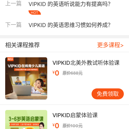
上一篇
VIPKID 的英语听说能力有提高吗？
通过5.8万组学习行为数据分析，为每位学员定制
HOT
听说强化方案。当系统监测到there发音部位错误
时，自动推送舌位训练动画；发现对话应答延
下一篇
VIPKID 的英语思维习惯如何养成？
迟，则增加快速反应游戏。MIT教育科技实验室
研究表明，AI自适应练习能使听说进步效率提升
3.2倍。配套的离线绘本馆包含2000+分级读
相关课程推荐
更多课程>
物，每本均配置外教朗读音频，实现人机协同的
全天候输入。 四、家庭场景延伸构建语言生态
VIPKID北美外教试听体验课
VIPKID独创课堂+家庭双场景模式，家长端APP
0
¥
提供500+亲子互动模板。每周布置的21天听说挑
原价688元
战包含超市购物角色扮演、家庭影评会等任务，
将语言应用融入生活场景。北京外国语大学跟踪
免费领取
研究显示，坚持完成家庭任务的学员，场景化表
达准确率提升63%。平台还开设家长学院，教授
如何通过日常问答营造英语环境，如用What’s
VIPKID启蒙体验课
your favorite…替代今天学了什么。 经过八年教
0
¥
学沉淀，VIPKID已形成输入-内化-输出的完整链
原价100元