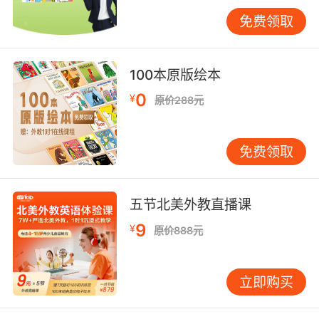
度依赖技术可视化可能削弱儿童对语音情感维度
免费领取
的感知。
三、长期发展视角：发音标准与交际能力的辩证
100本原版绘本
纵向跟踪VIPKID学员至青春期发现，早期接受系
统音标训练者在标准化考试中优势明显，但其口
0
¥
原价288元
语自然度评分较对照组低8.3分。这种现象印证了
应用语言学界的"天花板效应"理论——音标精准
免费领取
度与表达流畅度存在边际递减关系。更值得关注
的是，音标掌握程度与自主学习能力呈显著正相
关，能准确标注音标的学员在词汇自学效率上高
五节北美外教直播课
出39%。
9
¥
原价888元
跨文化交际研究揭示潜在风险：过度追求音标标
准可能导致"发音洁癖"。剑桥大学的语言社会学
调查显示，中国青少年在与母语者交流时，因担
立即购买
心发音错误而产生的沟通焦虑指数是欧美同龄人
的2.3倍。VIPKID教学案例库显示，采用"音标