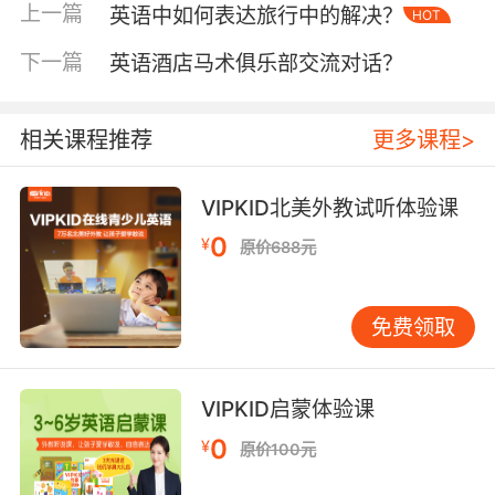
训练可能导致30%的学员出现"发音僵化"现象。
上一篇
英语中如何表达旅行中的解决？
HOT
二、教学实践层面：工具理性与人文关怀的平衡
下一篇
英语酒店马术俱乐部交流对话？
在VIPKID北美外教课堂中，音标常作为"隐形支
架"融入教学。例如在字母Bb教学中，外教会通过
相关课程推荐
更多课程>
夸张口型示范/b/的双唇闭合特征，但避免直接标
注[b]符号。这种"具象先行，符号跟进"的模式使
学员发音准确率提升23%，远超直接音标教学组
VIPKID北美外教试听体验课
的9%。东京外国语大学田中教授的追踪研究显
0
¥
原价688元
示，12岁前接触音标超过200小时的学员，其发
音自信度反而比自然习得组低17个百分点。
免费领取
教学场景中的技术应用正在重塑音标价值。
VIPKID智能语音评测系统发现，AI反馈的可视化
音波图比传统音标讲解更能帮助学员定位发音偏
VIPKID启蒙体验课
差。当学员将/s/发成[θ]时，动态频谱图能直观显
0
¥
原价100元
示3kHz以上能量缺失，这种生物反馈式教学使纠
错效率提升41%。但伦敦大学教育学院警告，过