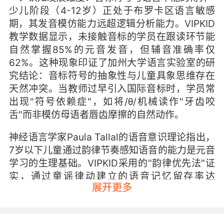
少儿阶段（4-12岁）正处于布罗卡区语言敏感
期，其发音模仿能力远超逻辑分析能力。VIPKID
教学数据显示，未接触音标的学员在跟读环节能
自然掌握85%的元音发音，但辅音准确率仅
62%。这种现象印证了加州大学语言实验室的研
究结论：音标符号的抽象性与儿童具象思维存在
天然冲突。当教师过早引入国际音标时，学员常
出现"符号依赖症"，如将/θ/机械读作"牙齿咬
舌"而非模仿母语者唇齿摩擦的自然动作。
神经语言学家Paula Tallal的语音意识理论指出，
7岁以下儿童通过韵律节奏感知语音的能力是元音
学习的生理基础。VIPKID采用的"韵律优先法"证
实，通过童谣律动建立的语音记忆留存率达
展开更多
78%，而传统音标教学组仅为54%。这揭示了音
标符号可能破坏儿童与生俱来的"语音锚定"能
力，正如哈佛大学双语研究所发现的：早期音标