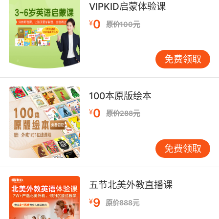
VIPKID启蒙体验课
中的用法。
利用游戏激发兴趣 游戏是孩子学习的最佳方式之
0
¥
原价100元
一。可以设计一些与名词性物主代词相关的小游
戏，例如“找主人”游戏。准备一些物品，让孩子
用“ours”来描述哪些物品属于他们。这样，孩子
免费领取
不仅能够学习语法知识，还能在游戏中获得乐
趣。
100本原版绘本
结合歌曲和童谣 音乐是帮助孩子记忆语言的有效
工具。可以找一些包含名词性物主代词的歌曲或
0
¥
原价288元
童谣，让孩子在听和唱的过程中自然掌握“ours”
的用法。例如，选择一些简单的英文儿歌，让孩
子跟着唱并注意歌词中的“ours”。
免费领取
鼓励孩子造句 造句是巩固语法知识的重要方法。
可以鼓励孩子用“ours”造一些简单的句子，例
如：“This house is ours.” 或 “These books are
五节北美外教直播课
ours.” 通过造句，孩子可以更好地理解“ours”的用
9
¥
原价888元
法，并将其应用到实际表达中。