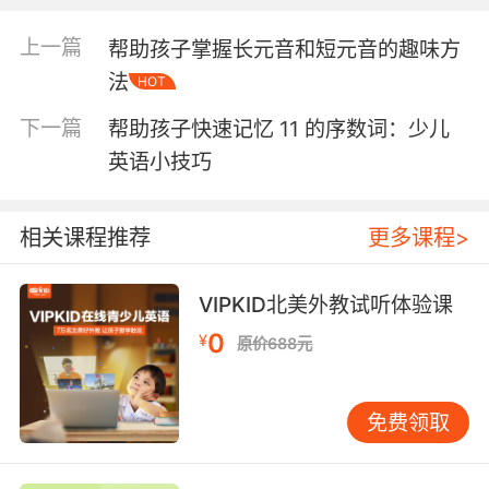
通过对比强化记忆 让孩子理解“our”和“ours”的区
上一篇
帮助孩子掌握长元音和短元音的趣味方
别是关键。可以通过对比的方式，帮助孩子建立
清晰的认知。例如： 形容词性物主代词：“This is
法
HOT
our car.” 名词性物主代词：“This car is ours.” 通
下一篇
帮助孩子快速记忆 11 的序数词：少儿
过反复对比，孩子可以逐渐理解“ours”是用来代
英语小技巧
替“our + 名词”的。
使用实物或图片辅助教学 对于孩子来说，直观的
教学方式往往更有效。可以准备一些实物或图
相关课程推荐
更多课程>
片，让孩子通过观察和描述来练习使用“ours”。
例如，指着一些玩具说：“These toys are ours.”
VIPKID北美外教试听体验课
这样，孩子可以将语言与实际物品联系起来，加
深理解。
0
¥
原价688元
创造情景对话 情景对话是帮助孩子掌握语言知识
的有效方法。可以设计一些简单的对话场景，让
孩子在互动中练习使用“ours”。例如： A:
免费领取
“Whose book is this?” B: “It’s ours.” 通过这种对
话练习，孩子可以更好地理解“ours”在实际交流