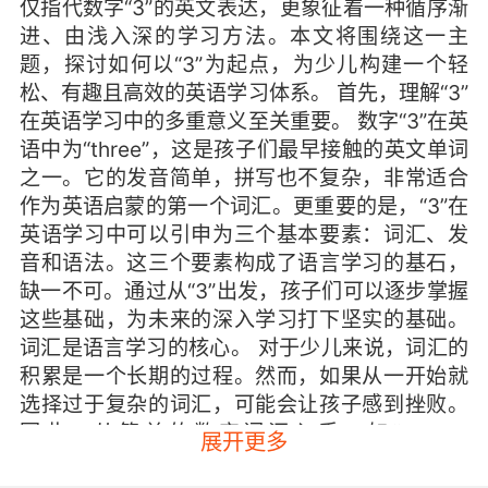
仅指代数字“3”的英文表达，更象征着一种循序渐
进、由浅入深的学习方法。本文将围绕这一主
题，探讨如何以“3”为起点，为少儿构建一个轻
松、有趣且高效的英语学习体系。 首先，理解“3”
在英语学习中的多重意义至关重要。 数字“3”在英
语中为“three”，这是孩子们最早接触的英文单词
之一。它的发音简单，拼写也不复杂，非常适合
作为英语启蒙的第一个词汇。更重要的是，“3”在
英语学习中可以引申为三个基本要素：词汇、发
音和语法。这三个要素构成了语言学习的基石，
缺一不可。通过从“3”出发，孩子们可以逐步掌握
这些基础，为未来的深入学习打下坚实的基础。
词汇是语言学习的核心。 对于少儿来说，词汇的
积累是一个长期的过程。然而，如果从一开始就
选择过于复杂的词汇，可能会让孩子感到挫败。
因此，从简单的数字词汇入手，如“one”、
展开更多
“two”、“three”，不仅能让孩子快速掌握，还能