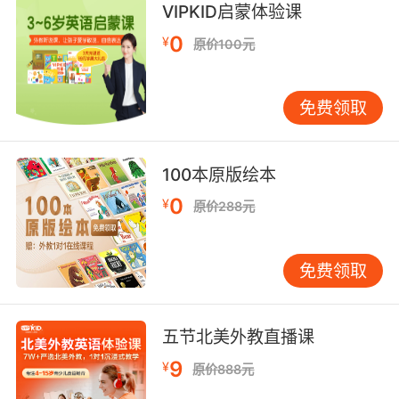
VIPKID启蒙体验课
序渐进的学习方式，既能让孩子感受到学习的成
0
就感，又能为未来的语法学习奠定基础。 其次，
¥
原价100元
以“3”为起点，可以构建一个多维度的学习框架。
少儿英语学习不仅仅是词汇、发音和语法的简单
免费领取
叠加，更是一个综合能力的培养过程。通过将“3”
作为学习起点，家长和教育者可以设计出多种有
趣的学习活动，帮助孩子在听、说、读、写各方
100本原版绘本
面全面发展。 听力是语言学习的第一步。 对于少
儿来说，听力训练可以通过儿歌、故事等形式进
0
¥
原价288元
行。例如，选择一些包含“three”的英文儿歌，让
孩子在听的过程中熟悉这个词汇的发音和用法。
免费领取
同时，家长可以通过提问、互动等方式，帮助孩
子理解歌曲内容，提高他们的听力理解能力。 口
语表达是语言学习的重要目标。 通过从“3”出发，
五节北美外教直播课
孩子们可以逐步学会用英语表达简单的数量概
念。例如，家长可以引导孩子用“three”来描述身
9
¥
原价888元
边的事物，如“three books”、“three toys”等。