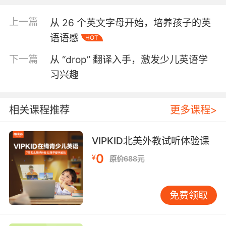
激发他们的学习兴趣。此外，家长和教育者可以
通过游戏、歌曲等方式，将这些词汇融入到日常
上一篇
从 26 个英文字母开始，培养孩子的英
生活中，让孩子在轻松愉快的氛围中自然习得。
语语感
HOT
发音是英语学习的另一个关键。 英语的发音规则
与汉语有很大不同，因此，从小培养正确的发音
下一篇
从 “drop” 翻译入手，激发少儿英语学
习惯至关重要。以“three”为例，它的发音包含了
习兴趣
英语中常见的“th”音，这对于许多非母语者来说是
一个难点。通过反复练习“three”的发音，孩子们
可以逐渐掌握这一音素，并将其应用到其他词汇
相关课程推荐
更多课程>
中。同时，家长可以通过模仿、跟读等方式，帮
助孩子纠正发音错误，确保他们从一开始就建立
VIPKID北美外教试听体验课
起正确的语音基础。 语法是语言学习的骨架。 虽
0
然少儿阶段的语法学习不需要过于深入，但掌握
¥
原价688元
一些基本的语法规则仍然非常重要。例如，从
“three”出发，可以引导孩子学习简单的数词用
免费领取
法，如“three apples”、“three cats”等。通过这
些简单的句子，孩子们可以初步理解英语中的单
复数形式，以及名词与数词的搭配规则。这种循