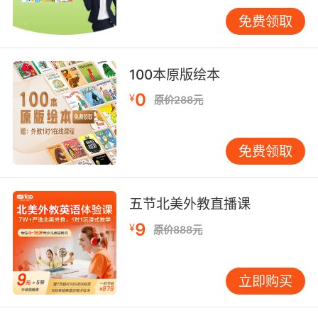
he continued to work.”（虽然很累，他还是继续
免费领取
工作。）这种用法不仅使句子更加紧凑，还能突
出主要信息。此外，though还可以与虚拟语气结
合，表达一种假设的让步。例如，“Though he
100本原版绘本
were to apologize, I wouldn’t forgive him.”
0
¥
原价288元
（即使他道歉，我也不会原谅他。）这种用法能
够使表达更加生动有力。 在实际应用中，though
的灵活运用不仅能够提升句子的丰富性，还能使
免费领取
表达更加地道。例如，在写作中，通过使用
though，你可以更好地组织句子的逻辑结构，使
文章更加连贯。在口语中，though的使用能够使
五节北美外教直播课
对话更加自然流畅，增强交流的效果。因此，掌
9
¥
原价888元
握though的多种用法，对于提升英语表达能力具
有重要意义。 为了更好地掌握though的用法，建
议学习者多进行实践练习。例如，可以尝试在写
立即购买
作中运用though，观察它在不同位置和搭配中的
效果。此外，在口语练习中，可以尝试使用