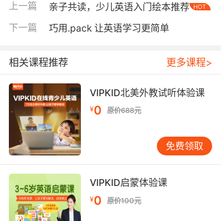
上一篇
亲子共读，少儿英语入门绘本推荐
HOT
finish the project.”（尽管已经很晚了，她还是决
定完成这个项目。）这里的“even though”比单独
下一篇
巧用.pack 让英语学习更简单
的“though”更加强调让步的语气。类似地，
“Although though”也可以用于表示更强的对比关
系。例如，“Although though he was tired, he
相关课程推荐
更多课程>
continued to work.”（尽管他很累，他还是继续
工作。）这种搭配不仅丰富了句子的结构，还能
VIPKID北美外教试听体验课
使表达更加精确。 此外，though还可以用于非正
0
¥
原价688元
式的口语中，表示一种转折或补充。例如，“I
don’t usually like spicy food. This dish is
pretty good, though.”（我通常不喜欢辣的食
免费领取
物，不过这道菜还不错。）这种用法在口语中非
常常见，能够使对话更加生动有趣。通过灵活运
用though，你可以在不同的语境中表达出更加丰
VIPKID启蒙体验课
富的含义。 Though的灵活性还体现在它与其他
0
¥
原价100元
语法结构的结合上。例如，它可以与分词结构搭
配使用，使句子更加简洁。例如，“Though tired,