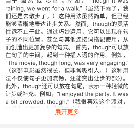
当于“虽然”或“尽管”。例如，“Though it was
raining, we went for a walk.”（虽然下雨了，我
们还是去散步了。）这种用法虽然简单，但已经
能够清晰地表达让步关系。然而，though的灵活
性远不止于此。通过巧妙运用，它可以出现在句
子的不同位置，甚至与其他连接词搭配使用，从
而创造出更加复杂的句式。 首先，though可以放
在句子的中间，起到一种插入语的作用。例如，
“The movie, though long, was very engaging.”
（这部电影虽然很长，但非常吸引人。）这种用
法不仅使句子更加流畅，还能突出让步的部分。
此外，though还可以放在句尾，表示一种轻微的
让步或补充。例如，“I enjoyed the party. It was
a bit crowded, though.”（我很喜欢这个派对，
虽然有点拥挤。）这种用法在口语中尤为常见，
展开更多
能够使表达更加自然。 其次，though可以与其他
连接词搭配使用，进一步增强句子的逻辑性。例
如，“Even though it was late, she decided to