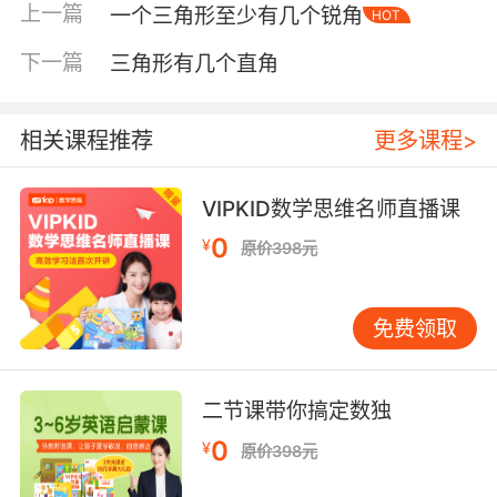
上一篇
一个三角形至少有几个锐角
HOT
下一篇
三角形有几个直角
相关课程推荐
更多课程>
VIPKID数学思维名师直播课
0
¥
原价398元
免费领取
内容简介
二节课带你搞定数独
《哇！科学好简单》丛书涵盖航空运输与飞机构
0
¥
原价398元
造、木材养护与利用、植物生长和收获、图书制
作和发行、地下资源开发利用、大自然中的水循