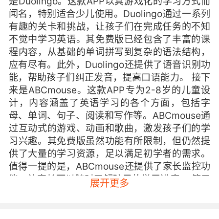
是Duolingo。这款APP以其游戏化的学习方式而
闻名，特别适合少儿使用。Duolingo通过一系列
有趣的关卡和挑战，让孩子们在完成任务的不知
不觉中学习英语。其免费版已经包含了丰富的课
程内容，从基础的单词拼写到复杂的语法结构，
应有尽有。此外，Duolingo还提供了语音识别功
能，帮助孩子们纠正发音，提高口语能力。 接下
来是ABCmouse。这款APP专为2-8岁的儿童设
计，内容涵盖了英语学习的各个方面，包括字
母、单词、句子、阅读和写作等。ABCmouse通
过互动式的游戏、动画和歌曲，激发孩子们的学
习兴趣。其免费版虽然功能有所限制，但仍然提
供了大量的学习资源，足以满足初学者的需求。
值得一提的是，ABCmouse还提供了家长监控功
能，让家长可以随时了解孩子的学习进度。 第三
展开更多
款推荐的是Lingokids。这款APP以主题式学习为
主，每个主题都围绕一个特定的生活场景展开，
如家庭、学校、动物园等。Lingokids通过丰富的