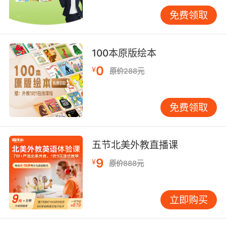
兴趣。其免费版已经包含了大量的学习资源，足
免费领取
以满足初学者的需求。值得一提的是，Starfall还
提供了语音识别功能，帮助孩子们纠正发音，提
高口语能力。 在选择适合孩子的英语学习APP
100本原版绘本
时，家长应考虑孩子的年龄、学习兴趣和学习目
0
¥
原价288元
标。上述推荐的几款APP均提供了免费版，家长
可以先让孩子试用，再根据孩子的反馈和需求进
行选择。通过合理利用这些免费版的欧美少儿英
免费领取
语学习APP，孩子们可以在轻松愉快的氛围中掌
握英语，为未来的学习和生活打下坚实的基础。
此外，家长在使用这些APP时，还应注意以下几
五节北美外教直播课
点：首先，合理安排孩子的学习时间，避免长时
9
¥
原价888元
间使用电子设备对视力造成影响；其次，积极参
与孩子的学习过程，与孩子一起完成任务，增强
亲子互动；最后，定期检查孩子的学习进度，及
立即购买
时调整学习计划，确保学习效果。 总之，欧美少
儿英语学习APP为孩子们提供了丰富的学习资源