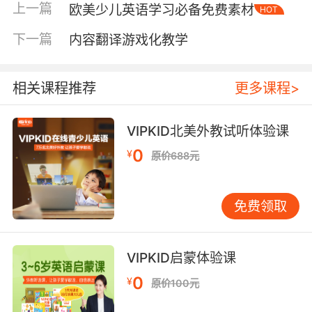
上一篇
欧美少儿英语学习必备免费素材
HOT
动画和互动游戏，帮助孩子们在真实的情境中学
习英语。其免费版提供了大量的课程内容，包括
下一篇
内容翻译游戏化教学
单词、短语、句子和对话等。此外，Lingokids还
提供了语音识别和发音练习功能，帮助孩子们提
高听力和口语能力。 第四款推荐的是PBS Kids
相关课程推荐
更多课程>
Video。这款APP主要提供与PBS Kids节目相关
的视频内容，包括动画、教育短片和互动游戏
VIPKID北美外教试听体验课
等。PBS Kids Video通过寓教于乐的方式，让孩
0
¥
原价688元
子们在观看视频的同时学习英语。其免费版已经
包含了大量的视频资源，涵盖了英语学习的各个
方面。此外，PBS Kids Video还提供了家长控制
免费领取
功能，让家长可以限制孩子的观看时间，确保学
习与娱乐的平衡。 最后，我们推荐的是
Starfall。这款APP专为幼儿园和小学低年级的儿
VIPKID启蒙体验课
童设计，内容涵盖了英语学习的各个方面，包括
0
¥
原价100元
字母、单词、句子、阅读和写作等。Starfall通过
互动式的游戏、动画和歌曲，激发孩子们的学习