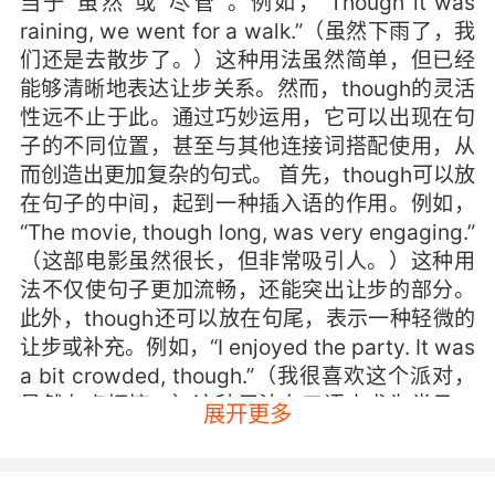
当于“虽然”或“尽管”。例如，“Though it was
raining, we went for a walk.”（虽然下雨了，我
们还是去散步了。）这种用法虽然简单，但已经
能够清晰地表达让步关系。然而，though的灵活
性远不止于此。通过巧妙运用，它可以出现在句
子的不同位置，甚至与其他连接词搭配使用，从
而创造出更加复杂的句式。 首先，though可以放
在句子的中间，起到一种插入语的作用。例如，
“The movie, though long, was very engaging.”
（这部电影虽然很长，但非常吸引人。）这种用
法不仅使句子更加流畅，还能突出让步的部分。
此外，though还可以放在句尾，表示一种轻微的
让步或补充。例如，“I enjoyed the party. It was
a bit crowded, though.”（我很喜欢这个派对，
虽然有点拥挤。）这种用法在口语中尤为常见，
展开更多
能够使表达更加自然。 其次，though可以与其他
连接词搭配使用，进一步增强句子的逻辑性。例
如，“Even though it was late, she decided to