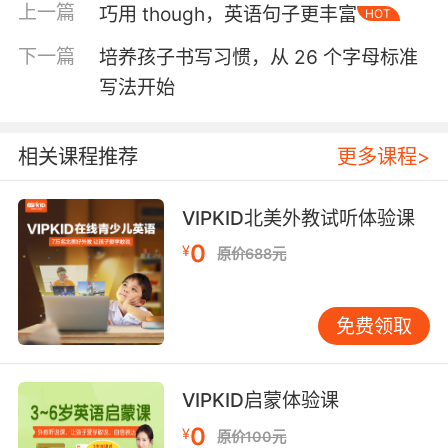
上一篇
巧用 though，英语句子更丰富
HOT
finish the project.”（尽管已经很晚了，她还是决
定完成这个项目。）这里的“even though”比单独
下一篇
培养孩子书写习惯，从 26 个字母标准
的“though”更加强调让步的语气。类似地，
写法开始
“Although though”也可以用于表示更强的对比关
系。例如，“Although though he was tired, he
continued to work.”（尽管他很累，他还是继续
相关课程推荐
更多课程>
工作。）这种搭配不仅丰富了句子的结构，还能
使表达更加精确。 此外，though还可以用于非正
VIPKID北美外教试听体验课
式的口语中，表示一种转折或补充。例如，“I
0
¥
don’t usually like spicy food. This dish is
原价688元
pretty good, though.”（我通常不喜欢辣的食
物，不过这道菜还不错。）这种用法在口语中非
免费领取
常常见，能够使对话更加生动有趣。通过灵活运
用though，你可以在不同的语境中表达出更加丰
富的含义。 Though的灵活性还体现在它与其他
VIPKID启蒙体验课
语法结构的结合上。例如，它可以与分词结构搭
0
¥
配使用，使句子更加简洁。例如，“Though tired,
原价100元