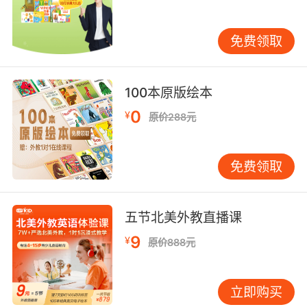
he continued to work.”（虽然很累，他还是继续
工作。）这种用法不仅使句子更加紧凑，还能突
免费领取
出主要信息。此外，though还可以与虚拟语气结
合，表达一种假设的让步。例如，“Though he
were to apologize, I wouldn’t forgive him.”
100本原版绘本
（即使他道歉，我也不会原谅他。）这种用法能
0
¥
够使表达更加生动有力。 在实际应用中，though
原价288元
的灵活运用不仅能够提升句子的丰富性，还能使
表达更加地道。例如，在写作中，通过使用
免费领取
though，你可以更好地组织句子的逻辑结构，使
文章更加连贯。在口语中，though的使用能够使
对话更加自然流畅，增强交流的效果。因此，掌
五节北美外教直播课
握though的多种用法，对于提升英语表达能力具
9
¥
有重要意义。 为了更好地掌握though的用法，建
原价888元
议学习者多进行实践练习。例如，可以尝试在写
作中运用though，观察它在不同位置和搭配中的
立即购买
效果。此外，在口语练习中，可以尝试使用