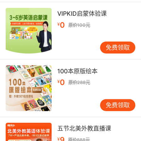
糊
VIPKID启蒙体验课
9. Conceptualizing and reconceptualizing, it
occurred to me that this piece is incomplete.
0
¥
原价100元
概念打破又重构 我对这件作品有了新的灵感
免费领取
10. It seems you're moving out of your
structural period, and more into conceptual
abstraction.
100本原版绘本
0
看来你已经走出了构造阶段 更倾向抽象概念了
¥
原价288元
免费领取
五节北美外教直播课
9
¥
原价888元