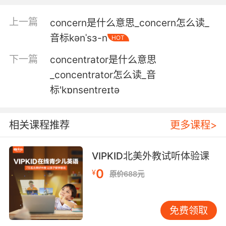
5. Now conceptually, that is a spectacular
idea.
上一篇
concern是什么意思_concern怎么读_
从概念上来说 这是个很不错的想法
音标kənˈsɜ-n
HOT
下一篇
concentrator是什么意思
6. Yeah, no, we've been operating from a
more conceptual place.
_concentrator怎么读_音
标'kɒnsentreɪtə
是啊 我们一直在从更概念化的方面来排练这部剧
7. We need to lean into the realities and
相关课程推荐
更多课程>
conceptualize the ramifications.
我們應該倚靠現實情況 把后果提前構思好
VIPKID北美外教试听体验课
0
¥
原价688元
8. Yes, conceptually, it all seems to be there,
but the specifics are cloudy.
免费领取
对 所有概念性的东西都还在 但具体的东西却很模