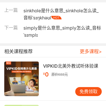
4. The originals had strange singsong voices,
clothlike faces and hands that retained their
上一篇
sinkhole是什么意思_sinkhole怎么读_
human form.
音标ˈsɪŋkhəʊl
HOT
初版赛博人声音怪异起伏 脸部像块布 而他们的手
下一篇
simply是什么意思_simply怎么读_音标
还保持着常人的形态
ˈsɪmplɪ
5. I know you must be nervous about
performing in front of a label, but just try and
相关课程推荐
更多课程>
imagine you're all in a pub somewhere
holding a pint, having a good old singsong.
VIPKID北美外教试听体验课
我知道在一個唱片公司面前表演 肯定讓你很緊張
0
¥
原价688元
努力試試吧 就當是在一個酒館 那樣的地方吧 握
着一杯啤酒 唱着一首動聽的老歌
免费领取