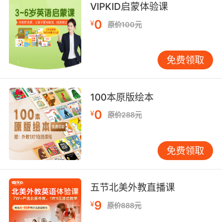
VIPKID启蒙体验课
0
¥
原价100元
免费领取
100本原版绘本
0
¥
原价288元
免费领取
五节北美外教直播课
9
¥
原价888元