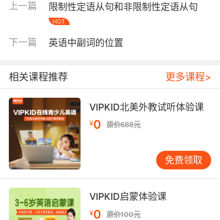
上一篇
限制性定语从句和非限制性定语从句
己的好方式。 He often visits his gradmother in
summer holidays. 他经常在暑假去探望他的奶
HOT
奶。
下一篇
英语中副词的位置
二、当visit的含义是“作客”的时候，是不及物动
词。我们经常使用短语on a visit，表示做客的含
相关课程推荐
更多课程>
义。 比如：My friends eat the dinner with my
family on a visit. 我的朋友在我家做客，和我们
VIPKID北美外教试听体验课
一起吃了晚饭。 My mother go to her friend’s
house on a visit. 我妈妈去朋友家做客了。 I
0
¥
原价688元
invited my best friends to my dedroom on a
visit. 我邀请我最好的朋友来我家做客。
免费领取
三、当visit作名词的时候，其含义是“访问、参
观、逗留”。这时visit可以跟在动词或者介词的后
面。 比如：I want to go to the adorad for a
VIPKID启蒙体验课
visit of some day with my friends. 我想和我的
0
¥
原价100元
朋友在国外逗留几天。 You shold go to there