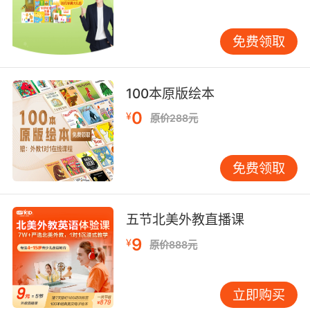
for a visit of some day, until this thing is end.
你应该在那逗留几天，直到这件事情结束。 He
免费领取
had a visit in the Nanjing with his sisiter. 他和
他姐姐参观了南京。
100本原版绘本
0
¥
原价288元
免费领取
五节北美外教直播课
9
¥
原价888元
立即购买