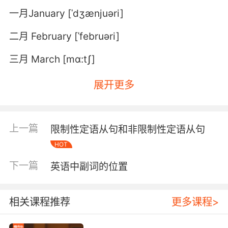
一月January [ˈdʒænjuəri]
二月 February [ˈfebruəri]
三月 March [mɑ:tʃ]
四月 April [ˈeiprəl]
展开更多
五月 May [mei]
六月 June [dʒu:n]
上一篇
限制性定语从句和非限制性定语从句
HOT
七月 July [dʒu(:)ˈlai]
下一篇
英语中副词的位置
八月 August [ˈɔ:gəst]
九月 September [səpˈtembə]
相关课程推荐
更多课程>
十月 October [ɔkˈtəubə]