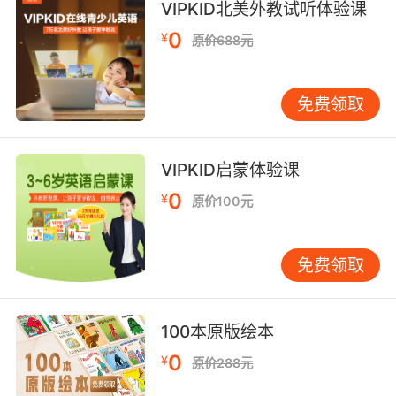
VIPKID北美外教试听体验课
十二月 December [diˈsembə]
0
¥
原价688元
免费领取
VIPKID启蒙体验课
0
¥
原价100元
免费领取
100本原版绘本
0
¥
原价288元