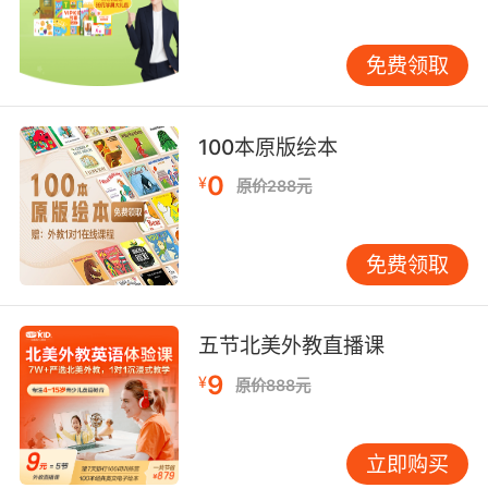
语法规则。当rain作名词的时候，我们只可以使
用light（小的）、heavy（大的）、a lot（许
免费领取
多）等等来修饰。
100本原版绘本
0
¥
原价288元
免费领取
五节北美外教直播课
9
¥
原价888元
立即购买