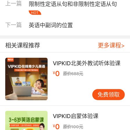
上一篇
限制性定语从句和非限制性定语从句
supermarket depsitr the rain is very heavy. 尽
管雨非常大，我还是去了超市。
HOT
下一篇
英语中副词的位置
二、当rain在英语句子中作动词的时候，其含义
是“下雨、使落下、使降落”。这时rain可以作及物
动词，也可以作不及物动词，一般用来表示雨下
相关课程推荐
更多课程>
得很大。一般我们会使用it作主语，表示天气如
何。 比如： If it is rain, we will give up the
VIPKID北美外教试听体验课
plan tomorrow. 如果明天下雨的话，我们就要放
弃这个计划了。 We will go to a picnic, if it
0
¥
原价688元
doesn’t rain the next weekend. 如果下周末没
有下雨的话，我们就去野餐。 It rains all the
week when I writed book in my dedroom. 当我
免费领取
在卧室里写作的时候，一整周都在下雨。
当我们在写作中使用rain的时候，一定要注意rain
VIPKID启蒙体验课
作动词的时候，要使用it来充当主语。当我们遇到
0
¥
原价100元
条件状语从句的时候，一定要记得“主将从现”的