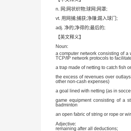
n. 网;网状织物;球网;网罩;
vt. 用网捕;捕获;净赚;踢入球门;
adj. 净的;净得的;最后的;
【英文释义】
Noun:
a computer network consisting of a 
TCP/IP network protocols to facilita
a trap made of netting to catch fish or
the excess of revenues over outlays 
other non-cash expenses)
a goal lined with netting (as in socce
game equipment consisting of a stri
badminton
an open fabric of string or rope or wi
Adjective:
remaining after all deductions;