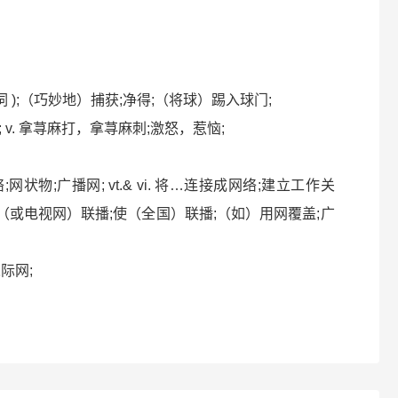
t的现在分词 );（巧妙地）捕获;净得;（将球）踢入球门;
事; v. 拿荨麻打，拿荨麻刺;激怒，惹恼;
络;网状物;广播网; vt.& vi. 将…连接成网络;建立工作关
播网（或电视网）联播;使（全国）联播;（如）用网覆盖;广
人际网;