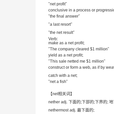
"net profit"
conclusive in a process or progressi
"the final answer"
"a last resort"
"the net result"
Verb:
make as a net profit;
"The company cleared $1 million"
yield as a net profit;
"This sale netted me $1 million"
construct or form a web, as if by wea
catch with a net;
"net a fish"
【net相关词】
nether adj. 下面的;下部的;下界的; 
nethermost adj. 最下面的;