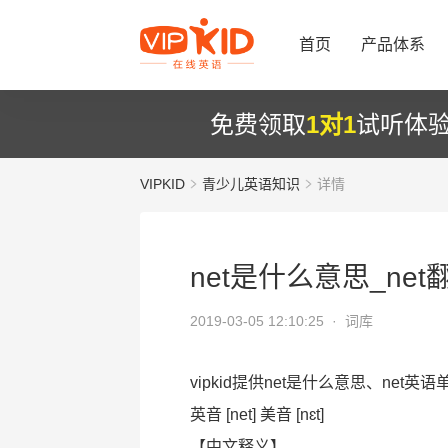
首页
产品体系
免费领取
1对1
试听体
VIPKID
青少儿英语知识
详情
net是什么意思_ne
2019-03-05 12:10:25 ·
词库
vipkid提供net是什么意思、net英
英音 [net] 美音 [nɛt]
【中文释义】