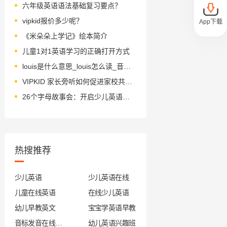
六年级英语语法基础复习要点？
vipkid报价多少呢？
App下载
《米朵朵上学记》绘本简介
儿童1对1英语学习的正确打开方式
louis是什么意思_louis怎么读_音标ˈlu(-)ɪ, ˈlu(-)ɪs
VIPKID 家长旁听如何促进家校共育？
26个字母故事会：开启少儿英语之旅
热搜推荐
少儿英语
少儿英语在线
儿童在线英语
在线少儿英语
幼儿早教英文
宝宝学英语早教
音标发音在线试听
幼儿英语兴趣班