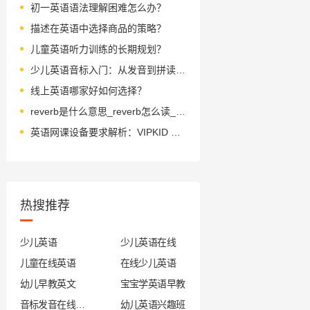
初一英语语法理解困难怎么办？
描述在英语中选择商品的策略？
儿童英语听力训练的长期规划？
少儿英语音标入门：从发音到拼读的全面指导
线上英语哪家好如何选择？
reverb是什么意思_reverb怎么读_音标'ri-vɜ-b
英语网课设备要求解析：VIPKID 课程效果的关键因素。
热搜推荐
少儿英语
少儿英语在线
儿童在线英语
在线少儿英语
幼儿早教英文
宝宝学英语早教
音标发音在线试听
幼儿英语兴趣班