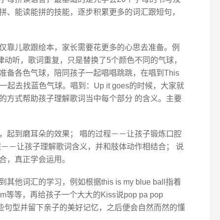
拼、能读能拼的技能，逐步积累更多的词汇跟短句，
仅靠儿歌跟绘本，家长需要花更多的心思去准备。例
这首歌旋律动听，歌词重复，只是替换了5个颜色不同的气球，
备各色气球，陪同孩子一起唱唱跳跳，在唱到This
便和孩子一起去找蓝色气球。唱到：Up it goes的时候，大家就
的方式帮助孩子理解歌词当中每个部分 的含义。主要
，起到磨耳朵的效果； 唱的过程－－让孩子锻炼口腔
程－－让孩子理解歌词含义，并和肢体动作相结合； 说
合，真正学会运用。
的学习，例如根据this is my blue ball指着
your mom等等，再给孩子一个大大的Kiss说pop pa pop
这些句型并留下亲子的美好记忆，之后便会自然而然的懂