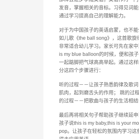
发音，掌握相关的音标。习得见词能
通过学习提高自己的理解能力。
对于为中国孩子的英语启蒙，也不能
如儿歌《the ball song》，
非常适合幼儿学习。家长可先在家中准
is my blue balloon的时候，
一起踮脚把气球高高举起。通过这样
分这四个步骤进行：
听的过程－－让孩子熟悉韵律及歌词
肌肉，起到磨舌头的作用； 跳的过
的过程－－把歌曲与孩子的生活相结
最后再将相关句子帮助孩子继续延申到其他词汇
孩子说this is my baby,this is 
pop。让孩子在轻松的氛围内学习