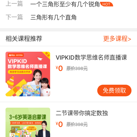
上一篇
一个三角形至少有几个锐角
HOT
下一篇
三角形有几个直角
相关课程推荐
更多课程>
VIPKID数学思维名师直播课
0
¥
原价398元
内容简介
免费领取
《邮递员派特叔叔》问世于1981年的英国。将近
三十年过去了，这个在英国家喻户晓的大鼻子邮
二节课带你搞定数独
递员叔叔仍然被无数粉丝奉为至爱。
0
¥
原价398元
在这个带有浓重八十年代英伦风格的卡通剧里，