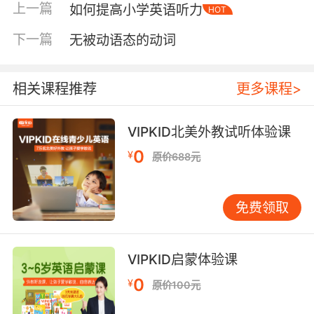
上一篇
如何提高小学英语听力
HOT
爱好，帮助孩子制作各种孩子喜爱的出品，遇到
困难就陪同孩子通过书籍解决，帮助孩子体验到
下一篇
无被动语态的动词
书籍的实用性，慢慢爱上读书。这样的孩子写出
来的也会比较具体、有血有肉且富有真实感受。
相关课程推荐
更多课程>
家长可多为孩子提供有关的书籍，为孩子准备一
张桌面整洁、学习配件齐全的书桌，让孩子在学
习的过程可以得心应手，无须因为找不到某样东
VIPKID北美外教试听体验课
西而终止思路。
0
¥
原价688元
除此之外，孩子就是父母的影子，如果家长本身
具有较强的求知欲，那么孩子也会像家长那样热
免费领取
爱学习。家长可与孩子探讨未来的规划，和孩子
一起讨论为了实现自己的理想需要具备哪些知
识，从而激发孩子学习的积极性，用兴趣做孩子
VIPKID启蒙体验课
学习做好的老师 。
0
¥
原价100元