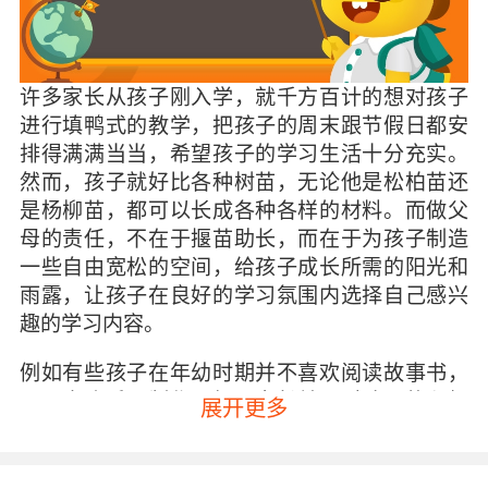
许多家长从孩子刚入学，就千方百计的想对孩子
进行填鸭式的教学，把孩子的周末跟节假日都安
排得满满当当，希望孩子的学习生活十分充实。
然而，孩子就好比各种树苗，无论他是松柏苗还
是杨柳苗，都可以长成各种各样的材料。而做父
母的责任，不在于揠苗助长，而在于为孩子制造
一些自由宽松的空间，给孩子成长所需的阳光和
雨露，让孩子在良好的学习氛围内选择自己感兴
趣的学习内容。
例如有些孩子在年幼时期并不喜欢阅读故事书，
而是喜欢手工制作。如果家长并不对孩子的兴趣
展开更多
爱好进行支持，强行干预，那么等到孩子长大后
写作文时，就会秉持能抄则抄，不能抄就绞尽脑
汁的“作”出作文。反之如果家长支持孩子的手工