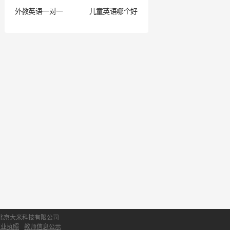
外教英语一对一
儿童英语哪个好
北京大米科技有限公司
营业执照
教师信息公示