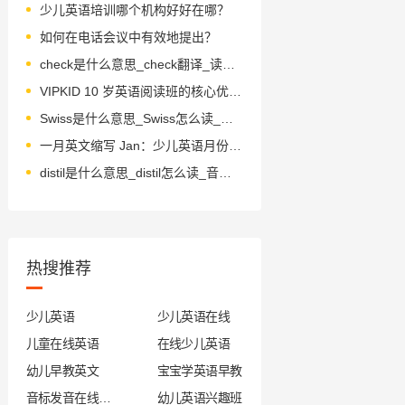
少儿英语培训哪个机构好好在哪？
如何在电话会议中有效地提出？
check是什么意思_check翻译_读音_用法_翻译
VIPKID 10 岁英语阅读班的核心优势？
Swiss是什么意思_Swiss怎么读_音标swɪs
一月英文缩写 Jan：少儿英语月份学习的实用技巧
distil是什么意思_distil怎么读_音标dɪˈstɪl
热搜推荐
少儿英语
少儿英语在线
儿童在线英语
在线少儿英语
幼儿早教英文
宝宝学英语早教
音标发音在线试听
幼儿英语兴趣班