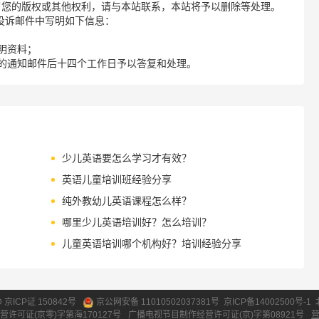
了您的版权或其他权利，请与本站联系，本站将予以删除等处理。
请您在投诉邮件中写明如下信息：
明资料；
的通知邮件后十四个工作日予以答复和处理。
少儿英语要怎么学习才有效？
英语儿童培训班经验分享
纯外教幼儿英语课程怎么样？
哪里少儿英语培训好？怎么培训？
儿童英语培训哪个机构好？培训经验分享
ID 京ICP证 150842号
京公网安备 11010502037381号
京ICP备14002500号-1
营许可证(京零)字第海170127号
广播电视节目制作经营许可证(京)字第08921号