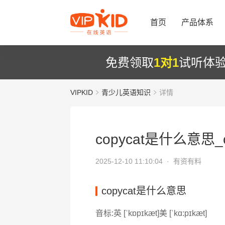
首页
产品体系
免费领取
1对1
试听体
VIPKID
青少儿英语知识
详情
copycat是什么意思_c
2025-12-10 11:10:04 ·
有资有料
copycat是什么意思
音标:英 [ˈkɒpɪkæt]美 [ˈkɑ:pɪkæt]