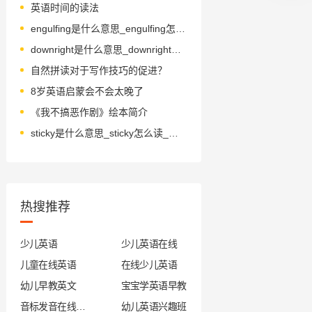
英语时间的读法
engulfing是什么意思_engulfing怎么读_音标enˈgʌlfɪŋ
downright是什么意思_downright怎么读_音标ˈdaʊnraɪt
自然拼读对于写作技巧的促进？
8岁英语启蒙会不会太晚了
《我不搞恶作剧》绘本简介
sticky是什么意思_sticky怎么读_音标'stɪkɪ
热搜推荐
少儿英语
少儿英语在线
儿童在线英语
在线少儿英语
幼儿早教英文
宝宝学英语早教
音标发音在线试听
幼儿英语兴趣班