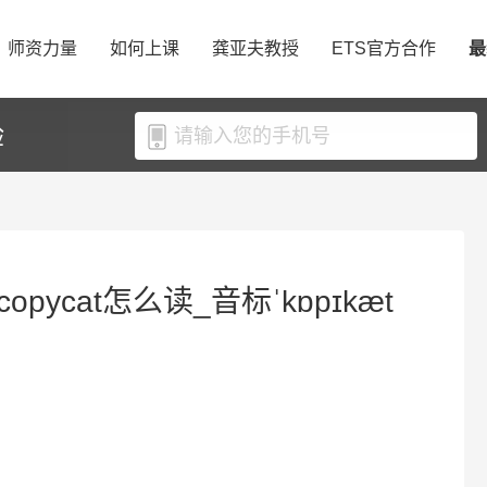
师资力量
如何上课
龚亚夫教授
ETS官方合作
最
验
opycat怎么读_音标ˈkɒpɪkæt