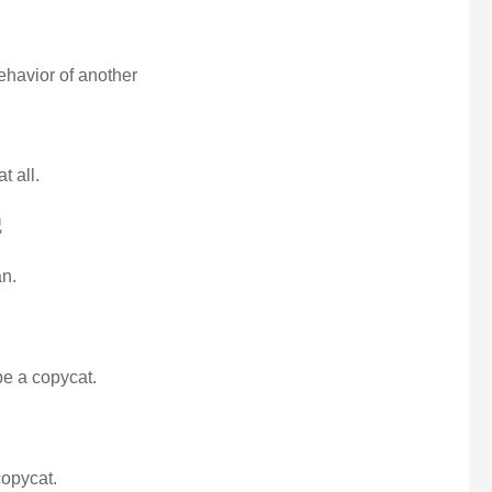
havior of another
t all.
犯
an.
be a copycat.
 copycat.