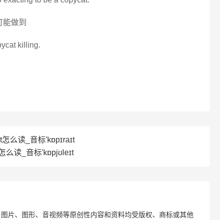
可能做到
cat killing.
ht怎么读_音标'kɒpɪraɪt
怎么读_音标'kɒpjʊleɪt
、图片、图形、音视频等原创性内容和资料均受版权、商标或其他