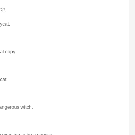
仿犯
ycat.
al copy.
cat.
angerous witch.
o exacting to be a copycat.