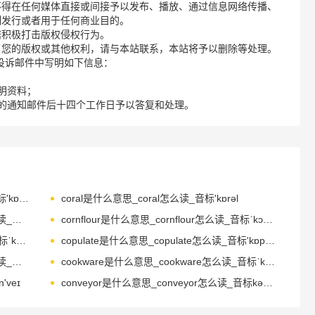
不得在任何媒体直接或间接予以发布、播放、通过信息网络传播、
制发行或者用于任何商业目的。
诺积极打击版权侵权行为。
了您的版权或其他权利，请与本站联系，本站将予以删除等处理。
请您在投诉邮件中写明如下信息：
明资料；
的通知邮件后十四个工作日予以答复和处理。
copyright是什么意思_copyright怎么读_音标'kɒpɪraɪt
coral是什么意思_coral怎么读_音标'kɒrəl
cornerstone是什么意思_cornerstone怎么读_音标'kɔ-nəstəʊn
cornflour是什么意思_cornflour怎么读_音标ˈkɔ-nflaʊə(r)
cornmeal是什么意思_cornmeal怎么读_音标ˈkɔ-nmi-l
copulate是什么意思_copulate怎么读_音标'kɒpjʊleɪt
copperhead是什么意思_copperhead怎么读_音标'kɒpәhed
cookware是什么意思_cookware怎么读_音标ˈkʊkweə(r)
'veɪ
conveyor是什么意思_conveyor怎么读_音标kənˈveɪə(r)