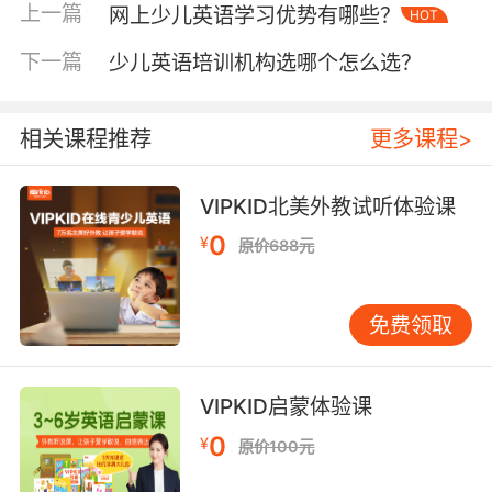
的帮助，也就是端正孩子的学习态度，这样才能
上一篇
网上少儿英语学习优势有哪些？
HOT
更好地展开英语的学习。
下一篇
少儿英语培训机构选哪个怎么选？
少儿英语要怎么学习才有效第二点、培养学习兴
相关课程推荐
更多课程>
趣
VIPKID北美外教试听体验课
孩子对英语感兴趣了他们才能变“要我学”为“我要
学”，其实孩子一开始的时候对英语都是感兴趣
0
¥
原价688元
的。只不过需要采用不一样的方法来引导，让孩
子们将他们的学习兴趣维持下去。像是孩子都是
喜欢玩游戏的，在玩耍的时候他们的注意力可以
免费领取
得到最大程度的集中，那么不妨将英语学习融入
到游戏中，让孩子在轻松愉快的氛围中学习英
VIPKID启蒙体验课
语，这样不仅可以更有效的掌握，更是可以培养
起他们学习英语的兴趣来。
0
¥
原价100元