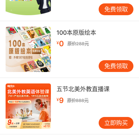
免费领取
少儿英语要怎么学习才有效第三点、坚持听说锻
炼
100本原版绘本
孩子学习英语最基础的听力和口语是一定要练习
的，只有这样才能彻底摆脱“哑巴英语”和“中式英
0
¥
原价288元
语”。可以坚持每天听英文录音，坚持进行口语练
习，说的多了自然可以说的更加顺利和流畅。只
免费领取
有将英文当成中文一样每天使用，才能更好地掌
握这门语言。
五节北美外教直播课
9
¥
原价888元
少儿英语要怎么学习才有效第四点、坚持阅读
阅读不仅仅是一种好习惯更是一种能力，通过英
立即购买
文阅读可以让孩子更好地认识这个世界，也能帮
助孩子积累不少的英语单词和语法知识，养成阅