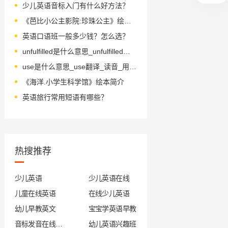
少儿英语音标入门有什么好方法？
《芭比小公主影院:珍珠公主》绘本简介
英语口语班一般多少钱？怎么选？
unfulfilled是什么意思_unfulfilled怎么读_音标ˌʌnfʊlˈfɪld
use是什么意思_use翻译_读音_用法_翻译
《海洋.小学生科学馆》绘本简介
英语旅行常用短语有哪些？
热搜推荐
少儿英语
少儿英语在线
儿童在线英语
在线少儿英语
幼儿早教英文
宝宝学英语早教
音标发音在线试听
幼儿英语兴趣班