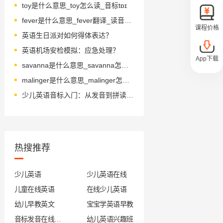
toy是什么意思_toy怎么读_音标tɒɪ
fever是什么意思_fever翻译_读音_用法_翻译
课程价格
英语生日派对如何得体表达？
英语机场安检模拟：应急处理？
App下载
savanna是什么意思_savanna怎么读_音标sə'vænə
malinger是什么意思_malinger怎么读_音标mә'liŋgә
少儿英语音标入门：从发音到拼读的全面指导
热搜推荐
少儿英语
少儿英语在线
儿童在线英语
在线少儿英语
幼儿早教英文
宝宝学英语早教
音标发音在线试听
幼儿英语兴趣班