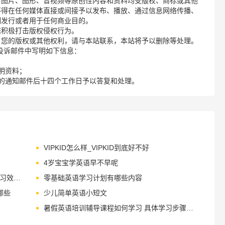
、图片、图形、音视频等原创性内容和资料均受版权、商标或其他
不得在任何媒体直接或间接予以发布、播放、通过信息网络传播、
制发行或者用于任何商业目的。
诺积极打击版权侵权行为。
了您的版权或其他权利，请与本站联系，本站将予以删除等处理。
请您在投诉邮件中写明如下信息：
明资料；
的通知邮件后十四个工作日予以答复和处理。
VIPKID怎么样_VIPKID到底好不好
4岁宝宝学英语早不早呢
VIPKID少儿英语怎么样 VIPKID少儿英语学习效果怎么样
零基础英语学习计划有哪些内容
哪些
少儿简单英语小短文
暑假英语培训辅导课程如何学习 具体学习步骤有哪些