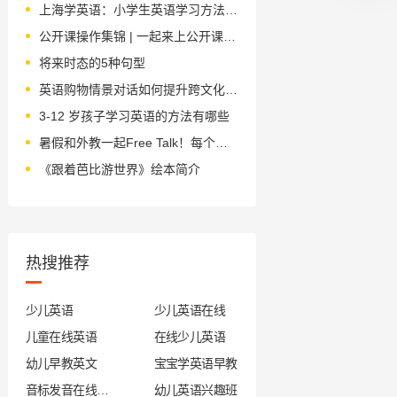
上海学英语：小学生英语学习方法分享
公开课操作集锦 | 一起来上公开课，提升阅读力！
将来时态的5种句型
英语购物情景对话如何提升跨文化交际能力
3-12 岁孩子学习英语的方法有哪些
暑假和外教一起Free Talk！每个孩子都有Free Style！
《跟着芭比游世界》绘本简介
热搜推荐
少儿英语
少儿英语在线
儿童在线英语
在线少儿英语
幼儿早教英文
宝宝学英语早教
音标发音在线试听
幼儿英语兴趣班