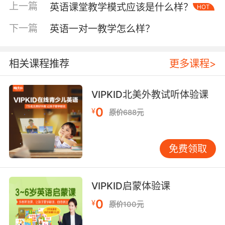
果、Grapefruit表示的是葡萄柚子、Herbaceous
上一篇
英语课堂教学模式应该是什么样？
HOT
fruit表示的是草本果、Kernel fruit表示的是仁
果、Teazle fruit表示的是刺果、Snake fruit表示
下一篇
英语一对一教学怎么样？
的是蛇果、breadfruit表示的是面包果以及
Jackfruit表示的是菠萝蜜也就是木菠萝。
相关课程推荐
更多课程>
VIPKID北美外教试听体验课
英语水果单词大全之melon家族的单词
0
¥
原价688元
muskmelon其意为香瓜——hami melon其意为
哈蜜瓜——Seedless watermelon其意为无籽西
瓜——Honey-dew melon其意为哈蜜瓜——
免费领取
Melon其意为瓜——Mini watermelon其意为小
西瓜——Watermelon其意为西瓜——canary
VIPKID启蒙体验课
melon其意为香瓜——Horned melon其意为刺角
瓜/非洲角黄瓜。
0
¥
原价100元