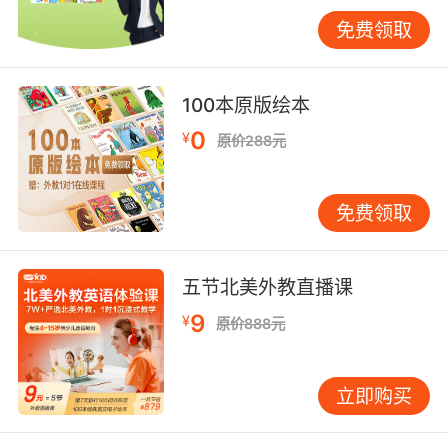
免费领取
英语水果单词大全之berry家族水果单词
strawberry对应中文草莓、Hackberry对应中文
100本原版绘本
朴树果、blackberry对应中文黑莓、
Huckleberry对应中文越橘果、red bayberry对
0
¥
原价288元
应中文杨梅、blueberry对应中文蓝莓、Bilberry
对应中文野桑果、Wolfberry对应中文枸杞、
免费领取
Gooseberry对应中文醋栗、Chinese
goosebeery对应中文猕猴桃、Cranberry对应中
文曼越桔、Raspberry对应中文覆盆子、
五节北美外教直播课
Bearberry对应中文熊果以及Wineberry对应中文
白里叶莓果。
9
¥
原价888元
立即购买
英语水果单词大全之其他水果：