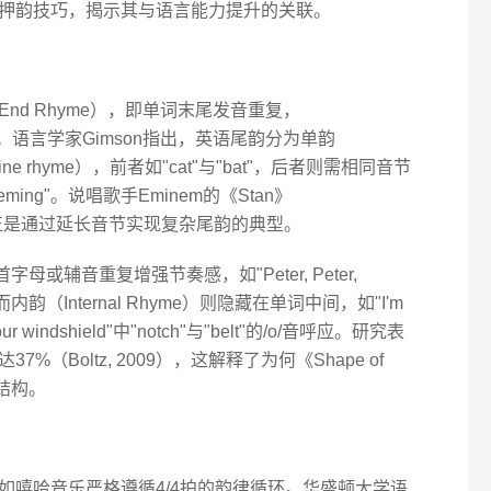
押韵技巧，揭示其与语言能力提升的关联。
nd Rhyme），即单词末尾发音重复，
形成呼应。语言学家Gimson指出，英语尾韵分为单韵
inine rhyme），前者如"cat"与"bat"，后者则需相同音节
eming"。说唱歌手Eminem的《Stan》
"的押韵，正是通过延长音节实现复杂尾韵的典型。
首字母或辅音重复增强节奏感，如"Peter, Peter,
用。而内韵（Internal Rhyme）则隐藏在单词中间，如"I'm
ck in your windshield"中"notch"与"belt"的/o/音呼应。研究表
（Boltz, 2009），这解释了为何《Shape of
结构。
如嘻哈音乐严格遵循4/4拍的韵律循环。华盛顿大学语