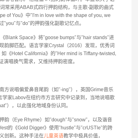
，英语歌词常采用ABAB式四行押韵结构，与主歌-副歌的曲式
ou》中"I'm in love with the shape of you, we
t do"，通过"you"与"do"的押韵强化副歌记忆点。
 Space》将"goose bumps"与"hair stands"进
脚匹配。语言学家Crystal（2016）发现，优秀词
alifornia》的"Her mind is Tiffany-twisted,
nds"，既保证演唱换气需求，又维持押韵密度。
说唱偏爱鼻音尾韵（如"-ing"），英国Grime音乐
语言学家Labov在纽约市方言研究中记录到，当地说唱歌
"that"），以此强化地域身份认同。
ye Rhyme）如"dough"与"snow"，以及谐音
West的《Gold Digger》使用"hustle"与"crUSTle"的跨
义创新。这种手法在
儿童英语
教学中极具价值，