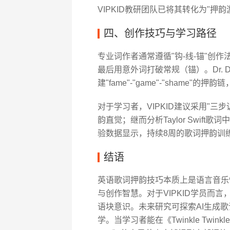
VIPKID教研团队已将其转化为"押
四、创作技巧与学习路径
专业词作者通常遵循"钩-线-锚"创
最后用意外词打破常规（锚）。Dr. Dre制
建"fame"-"game"-"shame"的押
对于学习者，VIPKID建议采用"三步训
韵直觉；继而分析Taylor Swi
验数据显示，持续8周的歌词押韵训
结语
英语歌词押韵技巧本质上是语言音乐
与创作智慧。对于VIPKID学员而
语块意识。未来研究可探索AI生成
学。当学习者能在《Twinkle Twinkl