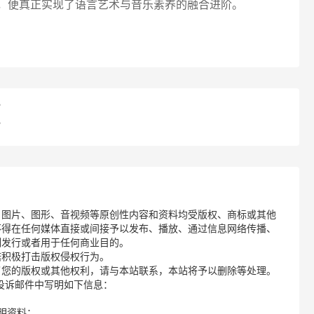
韵，便真正实现了语言艺术与音乐素养的融合进阶。
？
？
、图片、图形、音视频等原创性内容和资料均受版权、商标或其他
不得在任何媒体直接或间接予以发布、播放、通过信息网络传播、
制发行或者用于任何商业目的。
诺积极打击版权侵权行为。
了您的版权或其他权利，请与本站联系，本站将予以删除等处理。
请您在投诉邮件中写明如下信息：
明资料；