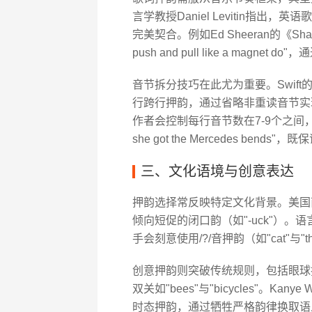
言学教授Daniel Levitin指出
完美契合。例如Ed Sheeran的《Shape of Y
push and pull like a magne
音节拆分技巧在此尤为重要。Swift的《Blank
行跨行押韵，通过省略非重读音节实现韵
作者会控制每行音节数在7-9个之间，如《Hotel C
she got the Mercedes be
三、文化语境与创意表达
押韵选择常反映特定文化背景。美国南方
倾向短促的闭口韵（如"-uck"）。
手会刻意使用/?/音押韵（如"cat"与
创意押韵则突破传统规则，包括眼球押韵（E
双关如"bees"与"bicycles"。Kanye 
时态押韵，通过牺牲严格韵律换取语