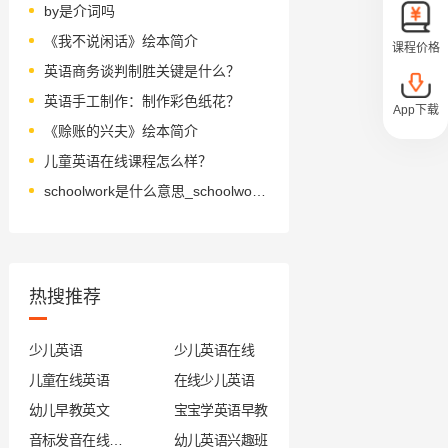
by是介词吗
《我不说闲话》绘本简介
课程价格
英语商务谈判制胜关键是什么？
英语手工制作：制作彩色纸花？
App下载
《赊账的兴夫》绘本简介
儿童英语在线课程怎么样？
schoolwork是什么意思_schoolwork怎么读_音标ˈsku-lˌwɜ-k
热搜推荐
少儿英语
少儿英语在线
儿童在线英语
在线少儿英语
幼儿早教英文
宝宝学英语早教
音标发音在线试听
幼儿英语兴趣班