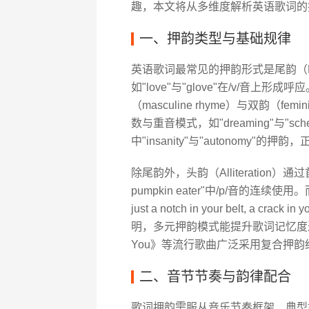
趣，本文将从多维度解析英语歌词的
一、押韵类型与基础规律
英语歌词最常见的押韵形式是尾韵（E
如"love"与"glove"在/v/音上
（masculine rhyme）与双韵（fem
数与重音模式，如"dreaming"与"sch
中"insanity"与"autonomy
除尾韵外，头韵（Alliteration）通过
pumpkin eater"中/p/音的连续使
just a notch in your belt, a cra
明，多元押韵模式能提升歌词记忆度达37%
You》等流行歌曲广泛采用复合押韵
二、音节节奏与韵律配合
歌词押韵需服从音乐节奏框架，典型