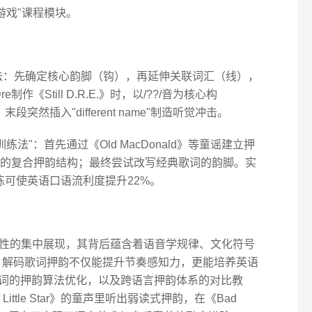
韵游戏"课程模块。
作法：先确定核心韵脚（钩），再延伸关联词汇（线），
作《Still D.R.E.》时，以/??/音为核心构
韵链，末段突然插入"different name"制造听觉冲击。
练法"：首先通过《Old MacDonald》等童谣建立押
ft歌词中的复合押韵结构；最终尝试改写经典歌词的韵脚。实
练可使英语口语流利度提升22%。
性的集中展现，其背后蕴含着语音学规律、文化符号
言，解码歌词押韵不仅能提升节奏感知力，更能培养英语
歌词的押韵算法优化，以及跨语言押韵体系的对比教
e Little Star》的童声里听出弱读式押韵，在《Bad