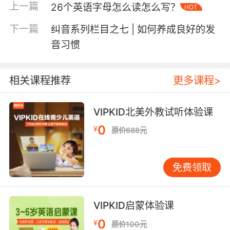
上一篇
26个英语字母怎么读怎么写？
HOT
下一篇
纠音系列栏目之七 | 如何养成良好的发
音习惯
英语考试中的听力、口语、阅读、写作，无论哪
个部分都离不开语法的考察。自己当年语法碰
壁，这次一定要解放孩子。当孩子有一定语言基
相关课程推荐
更多课程>
础后， “知识点多且杂，体系庞大难梳理”的英语
语法，一定要早学。
VIPKID北美外教试听体验课
语法学的怎么样，实战测评一定少不了，除了校
0
¥
原价688元
内考试，更要勇敢与国际考试接轨哟！以小学托
福测评为起点，便是一个好的开始。
免费领取
小学托福测评课适合VIPKID MC主修课程Level 4
及以上在读学员
VIPKID启蒙体验课
语法课程适合VIPKID MC主修课程Level 2及以上
0
¥
在读学员
原价100元