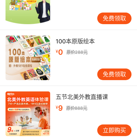
免费领取
100本原版绘本
由于语言环境的缺失，孩子在学习英语时难免会
0
¥
受母语口音影响。如何练就一口地道发音？
原价288元
自然拼读是基础，语音、语调、连读、轻重音更
免费领取
是关键，只有一步一步踏实练，才能成就见词能
读，连词成句，感情饱满，抑扬顿挫的地道口
语。
五节北美外教直播课
自然拼读课程适合VIPKID MC主修课程Level 2及
9
¥
原价888元
以上在读学员
优美发音课程适合VIPKID MC主修课程Level 2及
立即购买
以上在读学员