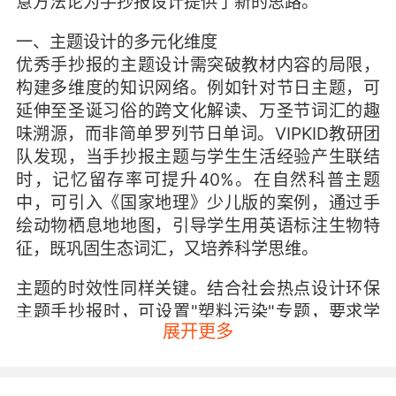
意方法论为手抄报设计提供了新的思路。
一、主题设计的多元化维度
优秀手抄报的主题设计需突破教材内容的局限，
构建多维度的知识网络。例如针对节日主题，可
延伸至圣诞习俗的跨文化解读、万圣节词汇的趣
味溯源，而非简单罗列节日单词。VIPKID教研团
队发现，当手抄报主题与学生生活经验产生联结
时，记忆留存率可提升40%。在自然科普主题
中，可引入《国家地理》少儿版的案例，通过手
绘动物栖息地地图，引导学生用英语标注生物特
征，既巩固生态词汇，又培养科学思维。
主题的时效性同样关键。结合社会热点设计环保
主题手抄报时，可设置"塑料污染"专题，要求学
展开更多
生用英语调查家庭每周塑料袋使用量，并绘制数
据图表。这种项目式学习模式将语言应用与公民
教育有机结合，VIPKID教学案例显示，87%的学