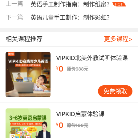
生在此类活动中表现出更高的学习主动性。
上一篇
英语手工制作指南：制作纸扇？
HOT
二、互动元素的创新嵌入
下一篇
英语儿童手工制作：制作彩虹？
传统手抄报的静态展示模式容易降低参与度，可
借鉴游戏化设计增强互动性。例如设置"词汇寻
相关课程推荐
更多课程>
宝"环节，在插画中隐藏重点单词，学生需完成拼
图游戏方可解锁全部词汇。VIPKID开发的"探险地
图"教学法证实，带有任务驱动的视觉搜索游戏能
VIPKID北美外教试听体验课
使单词记忆效率提升3倍。
0
¥
原价688元
反馈机制的创新同样重要。可在手抄报边缘预
留"教师点评区"，采用二维码链接数字评语。
免费领取
VIPKID外教实践中，通过录制2分钟音频点评手
抄报创意，使学生作品打开率提升至92%。这种
多媒体反馈既保留传统批注的针对性，又增加听
VIPKID启蒙体验课
觉维度的交流。
0
¥
原价100元
三、文化元素的深度渗透