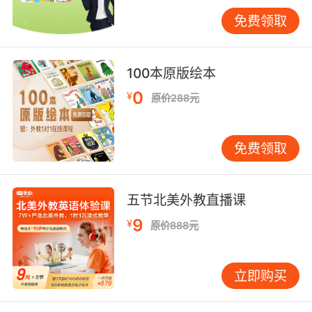
文化对比是提升手抄报内涵的有效路径。以"中外
免费领取
节日"主题为例，可并置春节与圣诞节的家庭聚会
场景，引导学生用英语分析文化差异。VIPKID文
化教研组研发的"双焦点对比法"表明，当学生用
100本原版绘本
思维导图对比中西方餐桌礼仪时，礼仪相关词汇
掌握度达常规教学的2.3倍。
0
¥
原价288元
经典文学元素的融入能提升审美层次。选取《夏
洛的网》片段设计手抄报时，可要求学生用英语
免费领取
续写不同结局，并绘制角色关系图。这种跨媒介
创作使语言输出量增加50%，据VIPKID课堂观
察，学生在此类活动中会主动查阅3倍以上的背景
五节北美外教直播课
资料。
9
¥
原价888元
四、技术赋能的表现升级
AR技术的引入为手抄报带来革命性变化。通过扫
立即购买
描纸质画面触发3D动画，静态单词卡可转变为发
音示范场景。VIPKID技术团队开发的"魔法词