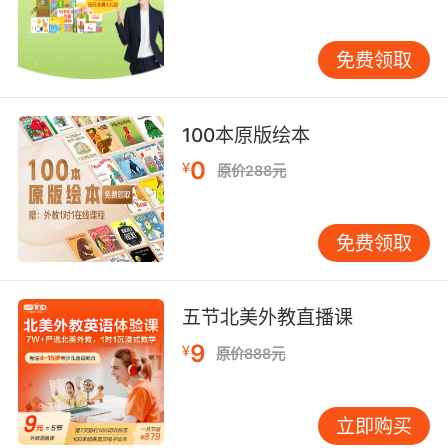
Seven little eight little nine little Indians意为七
个八个九个小印第安人，Ten little Indian boys
意为十个小印第安人。
免费领取
One little two little three little Indians意为一个
两个三个小印第安人，Four little five little six
100本原版绘本
little Indians意为四个五个六个小印第安人，
0
¥
原价288元
Seven little eight little nine little Indians意为七
个八个九个小印第安人，Ten little Indian boys
意为十个三个小印第安人，Ten little nine little
免费领取
eight little Indians意为十个九个八个小印第安
人。
五节北美外教直播课
Seven little six little five little Indians意为七个
9
¥
原价888元
六个五个小印第安人，Four little three little two
little Indians意为四个三个两个小印第安人，
One little Indian boy意为一个小印第安人，Ten
立即购买
little nine little eight little Indians意为十个九个