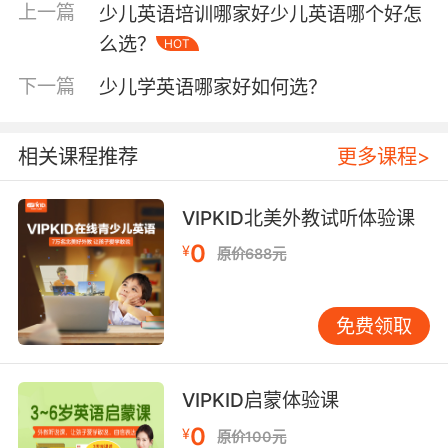
我是一把小茶壶、矮矮胖胖。
上一篇
少儿英语培训哪家好少儿英语哪个好怎
么选？
Here is my handle, here is my spout翻译过来
HOT
就是这是我的把手、这是我的喷嘴。
下一篇
少儿学英语哪家好如何选？
When I get all steamed up ,bear me shout翻译
过来就是当我全身都冒汽、请听我呼喊。
相关课程推荐
更多课程>
“Just tip me over and pour me out.”翻译过来就
是使我倾斜、然后让水倒出来。
VIPKID北美外教试听体验课
0
¥
原价688元
少儿英语歌曲之《Ten Little Indian Boys》（十
免费领取
个小印第安人）
One little two little three little Indians意为一个
VIPKID启蒙体验课
两个三个小印第安人，Four little five little six
little Indians意为四个五个六个小印第安人，
0
¥
原价100元