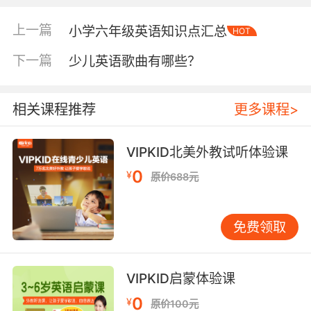
则说明它的教学经历越丰富，在市场上磨练了这
么多年肯定有它独有的教学特色。但是大家要知
上一篇
小学六年级英语知识点汇总
HOT
道的是并不是说成立时间早的就一定是好的，当
然也不是说成立时间晚的就是不好的。我们可以
下一篇
少儿英语歌曲有哪些？
将这一点作为重点考察的对象，因为很多新成立
的机构都是随大流或者没有任何经验的，这样的
相关课程推荐
更多课程>
机构在教学上没有任何的专业经验，这样他们就
很难带领孩子们更好地学习英语。
VIPKID北美外教试听体验课
0
¥
原价688元
少儿英语培训哪家好少儿英语哪个好怎么选第二
点：看老师的上课模式
免费领取
这一点其实可以通过试听课来进行考察，一般来
说现在的培训机构都会设立这样的课程，一是方
VIPKID启蒙体验课
便老师展示自己的授课特色，二是方便家长和学
生们体验教学的质量。那么建议大家可以带着自
0
¥
原价100元