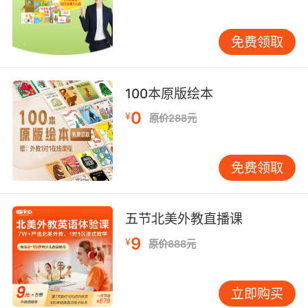
己的孩子试听之后决定是否要选择这样的机构和
这样的课程，主要就是看老师的上课方式怎么
样、是否能带动孩子的学习积极性，以及老师对
免费领取
课堂的节奏把握程度、是否做到以学生为中心，
老师授课的时间其实不能太长，主要就是给学生
100本原版绘本
们更多的时间来自主学习。
0
¥
原价288元
少儿英语培训哪家好少儿英语哪个好怎么选第三
免费领取
点看学校的教学环境，这肯定也是需要实地考察
的，学校的教学环境对孩子学习的影响是很大
的，周围环境一定要安静并且学校里面也要干净
五节北美外教直播课
舒适，教学设备也要齐全、玩耍的设备要安全，
9
¥
这样孩子在学校学习英语也更让家长放心。
原价888元
立即购买