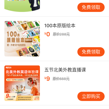
系的，从教材的选择、老师的选择以及上课的方
式等都是经过层层过滤的，为的就是将专业的知
免费领取
识带给学生们。之后具备完善的教学体系才能更
好地带领孩子们融入英语的学习中去，因此这一
100本原版绘本
点也是家长们需要重点考察的。
0
¥
原价288元
少儿培训英语机构怎么选第三点：看培训机构的
免费领取
教学环境
教学环境可以说是很重要的一个方面，因为环境
五节北美外教直播课
对一个人的影响是很大的。孩子学习必须有了一
安静的上课环境，并且学校的卫生一定要干净、
9
¥
原价888元
设备一定要完善，建议家长们可以实地考察一
下，看看培训机构的情况到底怎么样，毕竟自己
立即购买
看到的才是最真实的。