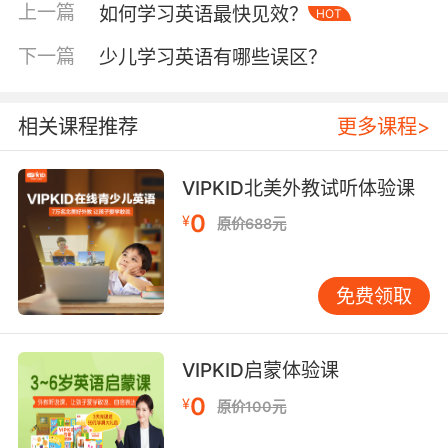
通常情况下成立时间早的机构其经验积累也会更
上一篇
如何学习英语最快见效？
HOT
加丰富，毕竟这样的机构在市场上磨练了很长时
间，既然能够发展这么久肯定是有自己的教学特
下一篇
少儿学习英语有哪些误区？
色的。但是大家要知道的是并不是成立时间早的
就一定是好的，只是现在的英语教育培训市场是
相关课程推荐
更多课程>
鱼龙混杂的，难免会有一些机构打着培训的幌子
实则是为了圈钱。因此建议大家一定要认真考察
再做决定，培训机构成立的时间可以作为一个重
VIPKID北美外教试听体验课
要的参考。
0
¥
原价688元
免费领取
少儿培训英语机构怎么选第二点：看培训机构的
教学体系
VIPKID启蒙体验课
也就是他们的课程安排、教材选择情况等等，这
都可以直接反应出一家机构的专业程度。一家优
0
¥
原价100元
秀的少儿英语培训机构肯定是具备专业的运营体