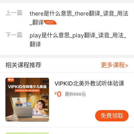
on;
"he deserves a good kick in the butt"
上一篇
there是什么意思_there翻译_读音_用法
"are you going to sit on your fanny and do
_翻译
HOT
nothing?"
下一篇
play是什么意思_play翻译_读音_用法_
a plumbing fixture for defecation and
翻译
urination
相关课程推荐
更多课程>
a room or building equipped with one or more
toilets
VIPKID北美外教试听体验课
0
¥
原价688元
Verb:
preserve in a can or tin;
"tinned foods are not very tasty"
免费领取
terminate the employment of; discharge from
an office or position;