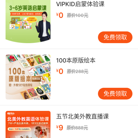
VIPKID启蒙体验课
"The boss fired his secretary today"
"The company terminated 25% of its
0
¥
原价100元
workers"
【can相关词】
免费领取
can't v. 不能，不会;
can. [医][=cannabis]大麻属;
canaille n. 暴民，贱民;
100本原版绘本
canal n. 运河，沟渠;管道;气管;食道; vt. 建运河;
0
¥
原价288元
疏导;
canaliculate adj. 有细管的;
canaliculus n. 小管;细管;小沟;微管;
免费领取
canalization n. 开凿运河，运河网造管术;渠化;
canalize v. 在…开运河[水道]，改造或使似运河;
canard n. 谣传，谎言; vi. 流传;
五节北美外教直播课
canary n. [动]金丝雀;淡黄色;（十六世纪流行于
9
¥
原价888元
法国及西班牙的）加那利舞;加那利白葡萄酒;