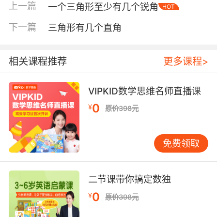
上一篇
一个三角形至少有几个锐角
HOT
下一篇
三角形有几个直角
内容简介
相关课程推荐
更多课程>
VIPKID数学思维名师直播课
这是怎样的三个强盗呢？
0
¥
原价398元
他们很凶地抢别人的东西，但是却那么温
柔、善良地对待一个女孩。你看看他们抱着芬妮
时的神情，那样的小心翼翼和爱惜！他们还让很
免费领取
多很多的孩子都戴上红帽子、穿土红斗篷，过上
幸福的生活。
二节课带你搞定数独
所以，这是三个怎样的强盗？
0
¥
原价398元
他们总是在那里恶狠狠地抢，不辞辛劳地把