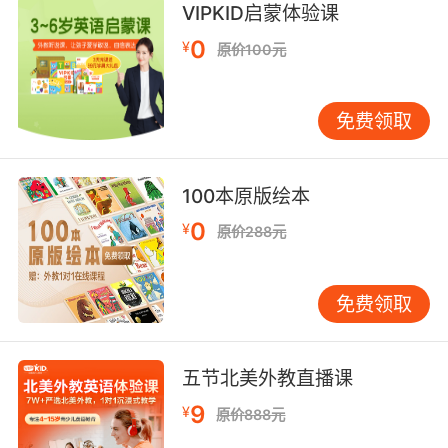
VIPKID启蒙体验课
knowledge-intensive adj. 知识密集型的;
knowledge validation [医]知识证实;
0
¥
原价100元
knowledge domain 知识域;
免费领取
100本原版绘本
0
¥
原价288元
免费领取
五节北美外教直播课
9
¥
原价888元