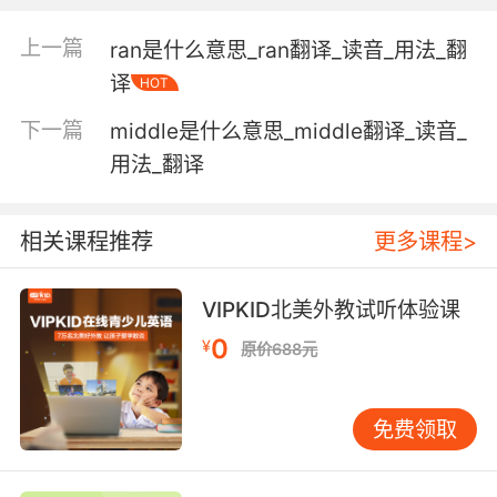
native knowledge 乡土知识;
上一篇
ran是什么意思_ran翻译_读音_用法_翻
self-knowledge n. 自知之明，自觉;
译
local knowledge 局部知识;
HOT
speculative knowledge 理论知识;
下一篇
middle是什么意思_middle翻译_读音_
procedural knowledge 过程性知识;
用法_翻译
general knowledge 常识;人所共知的事;
pedagogical knowledge 教育知识;
knowledge -intensive 知识密集;
相关课程推荐
更多课程>
experimental knowledge 实验知识;
common knowledge n. 大家都知道的事，常识;
VIPKID北美外教试听体验课
deep knowledge 深层知识;
knowledge-dependant [医]知识依赖的;
0
¥
原价688元
knowledge engineer 知识工程师;
procedure knowledge 过程知识;
免费领取
meta-knowledge [医]元知识;
knowledge attribute [计] 知识的属性;
guilty knowledge 犯罪意识;