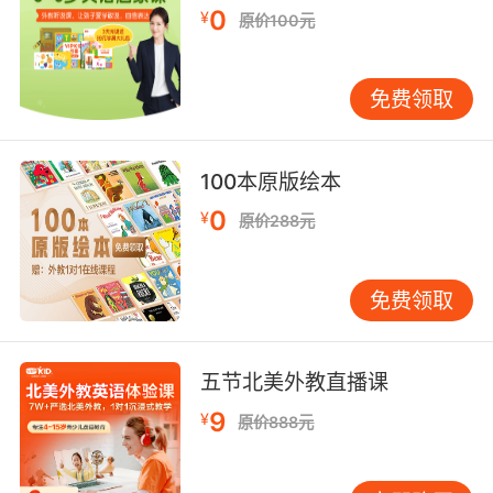
0
¥
原价100元
的好习惯~！
致力培养孩子们爱读书、读好书
小编
的愿望是将经典的英文绘本送给全世界所有热爱
免费领取
阅读的小朋友！
100本原版绘本
0
¥
原价288元
在家长们越发高涨的活动参与热情下，小编决定
将绘本赠送活动作为我们微信中的一个长期活动
免费领取
继续下去。并且每期更新一部分新鲜的绘本，让
~
所有粉丝都可以连续参加
五节北美外教直播课
9
¥
原价888元
好！