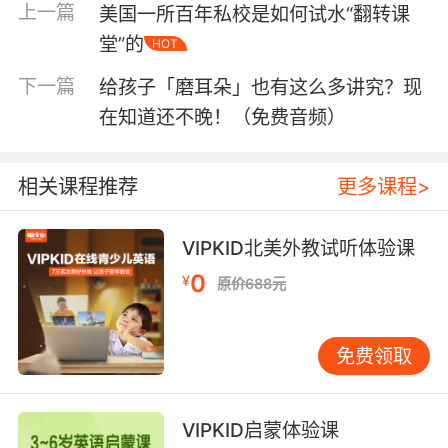
上一篇
美国一所百年私校是如何试水“翻转课
堂”的
HOT
下一篇
给孩子「磨耳朵」也有这么多讲究？现
在知道还不晚！（免费音频）
在此，我们提醒参加活动的家长们注意保持电话
畅通，我们的中教老师会致电并短信中奖的家长
相关课程推荐
更多课程>
们所要绘本寄送地址。千万不要与绘本擦身而过
VIPKID北美外教试听体验课
呀，小编捉急的要把精美的绘本送给小朋友们。
0
¥
原价688元
免费领取
VIPKID
VIPKID
熟悉
的家长们都知道，
不仅带给孩
子纯正的美式英语和美国小学标准课程，还持续
VIPKID启蒙体验课
将
“鼓励孩子从小树立良好的阅读习惯”
为己任，