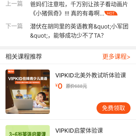
上一篇
爸妈们注意啦，千万别让孩子看动画片
孩子对读书没兴趣，或只对某类书感兴趣。如何
《小猪佩奇》!!! 真的有毒啊…
HOT
培养阅读兴趣？
下一篇
潜伏在胡同里的英语教育&quot;小军团
&quot;，能够成功少不了TA？
孩子阅读速度太快，到底能够理解多少？该如何
相关课程推荐
更多课程>
指导有效的阅读过程?
VIPKID北美外教试听体验课
0
¥
原价688元
孩子只爱读中文书，对于英文读物会急于翻看译
本。如何进行英文阅读？
免费领取
VIPKID启蒙体验课