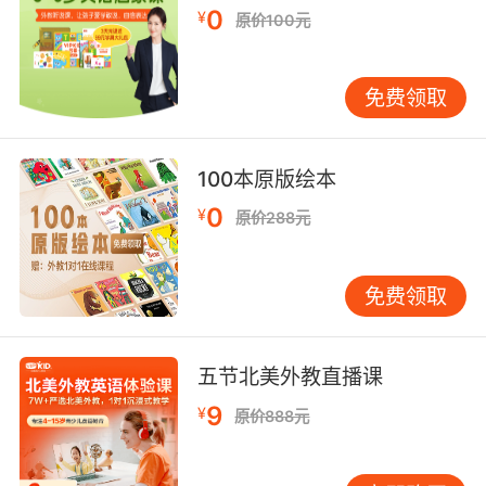
第一部分：孩子阅读的兴趣到底在哪？
0
¥
原价100元
免费领取
【问题一：如何培养孩子的阅读兴趣】
100本原版绘本
0
¥
原价288元
许多孩子对阅读没有兴趣，并非因为家中无书，
相反，家长购置了许多中外名著，教导孩子阅读
免费领取
之重要性，责怪孩子怎能对阅读毫无兴趣！良苦
用心之余，大家却发现这样做的结果是使孩子与
五节北美外教直播课
阅读渐行渐远。
9
¥
原价888元