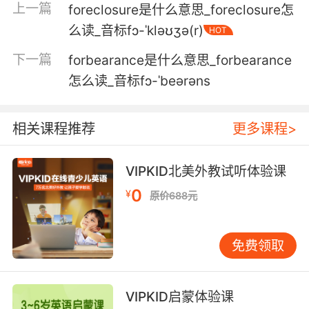
福特跟你还有另一个同伙 一起抢了银行
上一篇
foreclosure是什么意思_foreclosure怎
么读_音标fɔ-ˈkləʊʒə(r)
HOT
5. you know who i'm starting to feel like?
.....ford.
下一篇
forbearance是什么意思_forbearance
怎么读_音标fɔ-ˈbeərəns
你知道我开始感觉到像什么了吗?...Ford
6. I want that river forded and I want them
相关课程推荐
更多课程>
found.
我希望河里最好有个峡湾 这样就能找到他们了
VIPKID北美外教试听体验课
0
7. ford have noticed this, given it some
¥
原价688元
thought, and they've come up with this.
福特注意到了这点 并且也思考了一下 然后他们就
免费领取
开发出了这东西
8. ford and his partner used them when the
VIPKID启蒙体验课