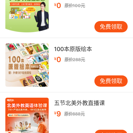
park was in beta.
0
¥
原价100元
在乐园测试阶段 福特和他搭档用过
免费领取
9. ford never allowed any of it to be backed
up offsite.
福特从不允许在园区外进行备份
100本原版绘本
0
¥
原价288元
10. ford's narrative. It ends in a hidden
facility.
免费领取
福特的故事线结束在一个隐藏的设施里
五节北美外教直播课
9
¥
原价888元