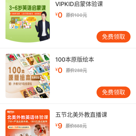
VIPKID启蒙体验课
0
¥
原价100元
免费领取
100本原版绘本
0
¥
原价288元
免费领取
五节北美外教直播课
9
¥
原价888元